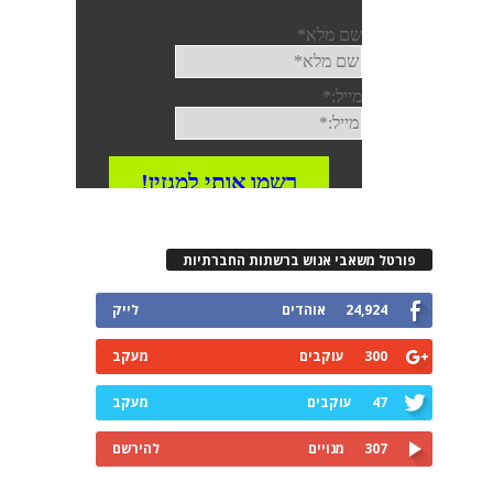
פורטל משאבי אנוש ברשתות החברתיות
24,924
אוהדים
לייק
300
עוקבים
מעקב
47
עוקבים
מעקב
307
מנויים
להירשם