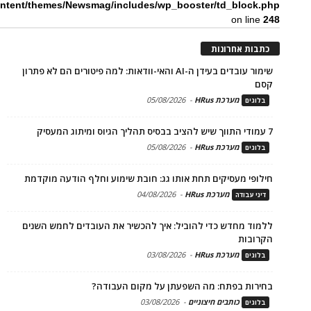
ntent/themes/Newsmag/includes/wp_booster/td_block.php
on line
248
כתבות אחרונות
שימור עובדים בעידן ה-AI והאי-וודאות: למה פיטורים הם לא פתרון
קסם
מערכת HRus
-
05/08/2026
בלוגים
7 עמודי התווך שיש להציב בבסיס תהליך הגיוס ומיתוג המעסיק
מערכת HRus
-
05/08/2026
בלוגים
חילופי מעסיקים תחת אותו גג: חובת שימוע וחלף הודעה מוקדמת
מערכת HRus
-
04/08/2026
דיני עבודה
ללמוד מחדש כדי להוביל: איך להכשיר את העובדים לחמש השנים
הקרובות
מערכת HRus
-
03/08/2026
בלוגים
בחירות בפתח: מה השפעתן על מקום העבודה?
כותבים חיצוניים
-
03/08/2026
בלוגים