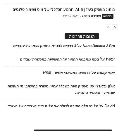
מיתוג מעסיק בעידן ה-AI: המנוע הכלכלי של גיוס ושימור טלנטים
מערכת HRus
-
30/07/2026
בלוגים
תגובות אחרונות
על
Nano Banana 2 Pro
3 דרכים לבניית ביטחון עצמי של עובדים
יפעת
על
במה מתבטא ההחזר על ההשקעה בהכשרת עובדים
על
יאנא קאסם
דרושים במשאבי אנוש – H&M
אלון פיאדה
על
מעסיק טעה כשכלל אחוזי משרה בחישוב ימי חופשה
שנתית – והפסיד בתביעה
David
על
על מי חלה החובה לשלם את עלות ציוד העבודה של העובד