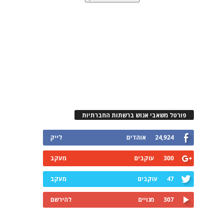
פורטל משאבי אנוש ברשתות החברתיות
24,924
אוהדים
לייק
300
עוקבים
מעקב
47
עוקבים
מעקב
307
מנויים
להירשם