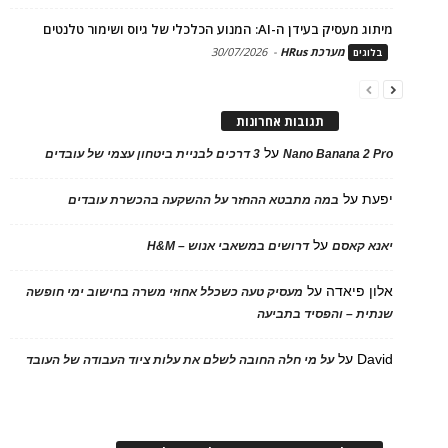
מיתוג מעסיק בעידן ה-AI: המנוע הכלכלי של גיוס ושימור טלנטים
מערכת HRus
-
30/07/2026
בלוגים
תגובות אחרונות
על
Nano Banana 2 Pro
3 דרכים לבניית ביטחון עצמי של עובדים
יפעת
על
במה מתבטא ההחזר על ההשקעה בהכשרת עובדים
על
יאנא קאסם
דרושים במשאבי אנוש – H&M
אלון פיאדה
על
מעסיק טעה כשכלל אחוזי משרה בחישוב ימי חופשה
שנתית – והפסיד בתביעה
David
על
על מי חלה החובה לשלם את עלות ציוד העבודה של העובד