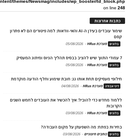
ntent/themes/Newsmag/includes/wp_booster/td_block.php
on line
248
כתבות אחרונות
שימור עובדים בעידן ה-AI והאי-וודאות: למה פיטורים הם לא פתרון
קסם
מערכת HRus
-
05/08/2026
בלוגים
7 עמודי התווך שיש להציב בבסיס תהליך הגיוס ומיתוג המעסיק
מערכת HRus
-
05/08/2026
בלוגים
חילופי מעסיקים תחת אותו גג: חובת שימוע וחלף הודעה מוקדמת
מערכת HRus
-
04/08/2026
דיני עבודה
ללמוד מחדש כדי להוביל: איך להכשיר את העובדים לחמש השנים
הקרובות
מערכת HRus
-
03/08/2026
בלוגים
בחירות בפתח: מה השפעתן על מקום העבודה?
כותבים חיצוניים
-
03/08/2026
בלוגים