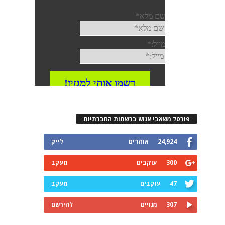
פורטל משאבי אנוש ברשתות החברתיות
24,924
אוהדים
לייק
300
עוקבים
מעקב
47
עוקבים
מעקב
307
מנויים
להירשם