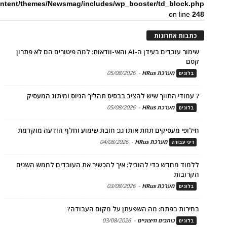
ntent/themes/Newsmag/includes/wp_booster/td_block.php
on line
248
כתבות אחרונות
שימור עובדים בעידן ה-AI והאי-וודאות: למה פיטורים הם לא פתרון
קסם
מערכת HRus
-
05/08/2026
בלוגים
7 עמודי התווך שיש להציב בבסיס תהליך הגיוס ומיתוג המעסיק
מערכת HRus
-
05/08/2026
בלוגים
חילופי מעסיקים תחת אותו גג: חובת שימוע וחלף הודעה מוקדמת
מערכת HRus
-
04/08/2026
דיני עבודה
ללמוד מחדש כדי להוביל: איך להכשיר את העובדים לחמש השנים
הקרובות
מערכת HRus
-
03/08/2026
בלוגים
בחירות בפתח: מה השפעתן על מקום העבודה?
כותבים חיצוניים
-
03/08/2026
בלוגים