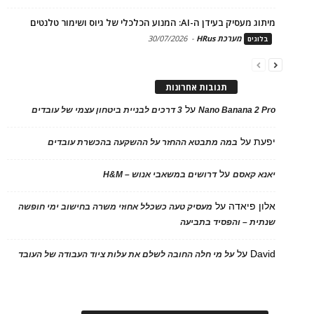
מיתוג מעסיק בעידן ה-AI: המנוע הכלכלי של גיוס ושימור טלנטים
מערכת HRus
-
30/07/2026
בלוגים
תגובות אחרונות
על
Nano Banana 2 Pro
3 דרכים לבניית ביטחון עצמי של עובדים
יפעת
על
במה מתבטא ההחזר על ההשקעה בהכשרת עובדים
על
יאנא קאסם
דרושים במשאבי אנוש – H&M
אלון פיאדה
על
מעסיק טעה כשכלל אחוזי משרה בחישוב ימי חופשה
שנתית – והפסיד בתביעה
David
על
על מי חלה החובה לשלם את עלות ציוד העבודה של העובד