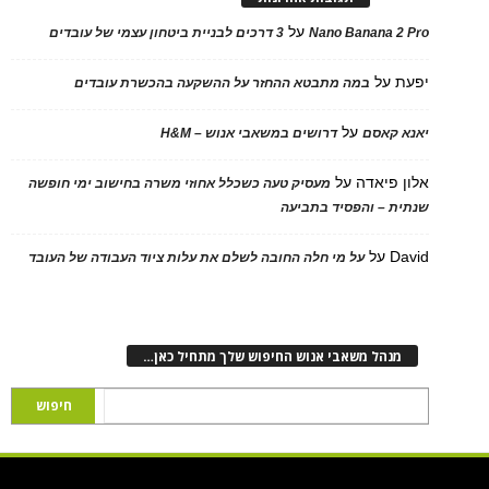
על
Nano Banana 2 Pro
3 דרכים לבניית ביטחון עצמי של עובדים
יפעת
על
במה מתבטא ההחזר על ההשקעה בהכשרת עובדים
על
יאנא קאסם
דרושים במשאבי אנוש – H&M
אלון פיאדה
על
מעסיק טעה כשכלל אחוזי משרה בחישוב ימי חופשה
שנתית – והפסיד בתביעה
David
על
על מי חלה החובה לשלם את עלות ציוד העבודה של העובד
מנהל משאבי אנוש החיפוש שלך מתחיל כאן…