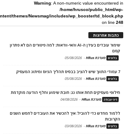
Warning
: A non-numeric value encountered in
/home/hrusco/public_html/wp-
ntent/themes/Newsmag/includes/wp_booster/td_block.php
on line
248
כתבות אחרונות
שימור עובדים בעידן ה-AI והאי-וודאות: למה פיטורים הם לא פתרון
קסם
מערכת HRus
-
05/08/2026
בלוגים
7 עמודי התווך שיש להציב בבסיס תהליך הגיוס ומיתוג המעסיק
מערכת HRus
-
05/08/2026
בלוגים
חילופי מעסיקים תחת אותו גג: חובת שימוע וחלף הודעה מוקדמת
מערכת HRus
-
04/08/2026
דיני עבודה
ללמוד מחדש כדי להוביל: איך להכשיר את העובדים לחמש השנים
הקרובות
מערכת HRus
-
03/08/2026
בלוגים