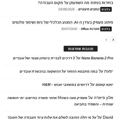
בחירות בפתח: מה השפעתן על מקום העבודה?
כותבים חיצוניים
-
03/08/2026
בלוגים
מיתוג מעסיק בעידן ה-AI: המנוע הכלכלי של גיוס ושימור טלנטים
מערכת HRus
-
30/07/2026
בלוגים
תגובות אחרונות
על
Nano Banana 2 Pro
3 דרכים לבניית ביטחון עצמי של עובדים
יפעת
על
במה מתבטא ההחזר על ההשקעה בהכשרת עובדים
על
יאנא קאסם
דרושים במשאבי אנוש – H&M
אלון פיאדה
על
מעסיק טעה כשכלל אחוזי משרה בחישוב ימי חופשה
שנתית – והפסיד בתביעה
David
על
על מי חלה החובה לשלם את עלות ציוד העבודה של העובד