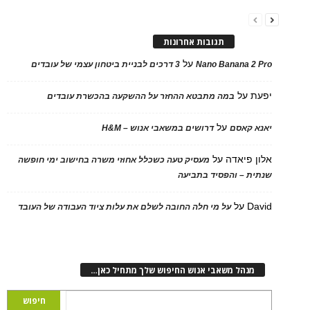
תגובות אחרונות
על
Nano Banana 2 Pro
3 דרכים לבניית ביטחון עצמי של עובדים
יפעת
על
במה מתבטא ההחזר על ההשקעה בהכשרת עובדים
על
יאנא קאסם
דרושים במשאבי אנוש – H&M
אלון פיאדה
על
מעסיק טעה כשכלל אחוזי משרה בחישוב ימי חופשה
שנתית – והפסיד בתביעה
David
על
על מי חלה החובה לשלם את עלות ציוד העבודה של העובד
מנהל משאבי אנוש החיפוש שלך מתחיל כאן…