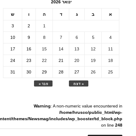
ינואר 2026
א
ב
ג
ד
ה
ו
ש
3
2
1
10
9
8
7
6
5
4
17
16
15
14
13
12
11
24
23
22
21
20
19
18
31
30
29
28
27
26
25
« דצמ
פבר »
Warning
: A non-numeric value encountered in
/home/hrusco/public_html/wp-
ntent/themes/Newsmag/includes/wp_booster/td_block.php
on line
248