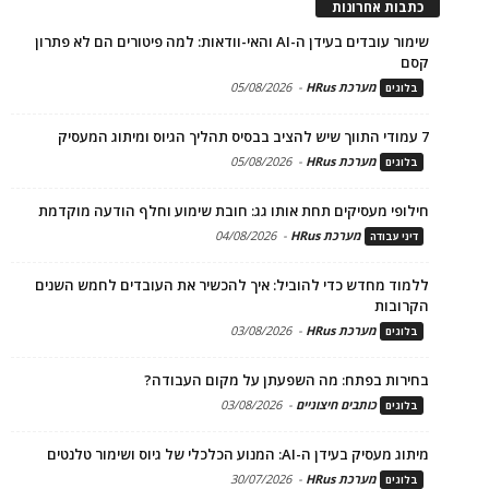
כתבות אחרונות
שימור עובדים בעידן ה-AI והאי-וודאות: למה פיטורים הם לא פתרון
קסם
מערכת HRus
-
05/08/2026
בלוגים
7 עמודי התווך שיש להציב בבסיס תהליך הגיוס ומיתוג המעסיק
מערכת HRus
-
05/08/2026
בלוגים
חילופי מעסיקים תחת אותו גג: חובת שימוע וחלף הודעה מוקדמת
מערכת HRus
-
04/08/2026
דיני עבודה
ללמוד מחדש כדי להוביל: איך להכשיר את העובדים לחמש השנים
הקרובות
מערכת HRus
-
03/08/2026
בלוגים
בחירות בפתח: מה השפעתן על מקום העבודה?
כותבים חיצוניים
-
03/08/2026
בלוגים
מיתוג מעסיק בעידן ה-AI: המנוע הכלכלי של גיוס ושימור טלנטים
מערכת HRus
-
30/07/2026
בלוגים