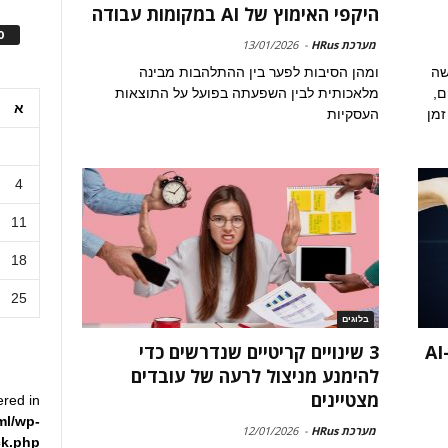
היקפי האימוץ של AI במקומות עבודה
ס
מערכת HRus
-
13/01/2026
שה
ומהן הסיבות לפער בין ההתלהבות מבינה
ם,
מלאכותית לבין השפעתה בפועל על התוצאות
א
זמן
העסקיות
4
11
18
25
בלוגים
גוברים השימוש ותדירות השימוש ב-AI
3 שינויים קריטיים שנדרשים כדי
להימנע מניצול לרעה של עובדים
מצטיינים
ered in
ml/wp-
מערכת HRus
-
12/01/2026
ck.php