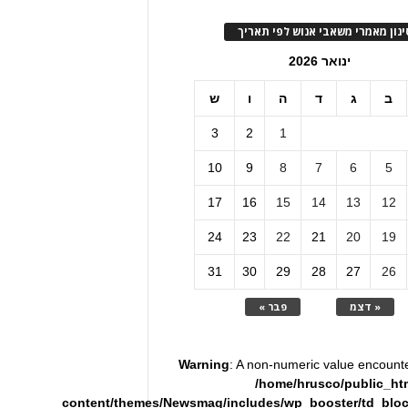
ינון מאמרי משאבי אנוש לפי תאריך
ינואר 2026
ב
ג
ד
ה
ו
ש
3
2
1
10
9
8
7
6
5
17
16
15
14
13
12
24
23
22
21
20
19
31
30
29
28
27
26
« דצמ
פבר »
Warning
: A non-numeric value encount
/home/hrusco/public_ht
content/themes/Newsmag/includes/wp_booster/td_blo