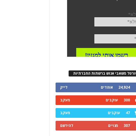
ורטל משאבי אנוש ברשתות החברתיות
24,924
אוהדים
לייק
300
עוקבים
מעקב
47
עוקבים
מעקב
307
מנויים
להירשם