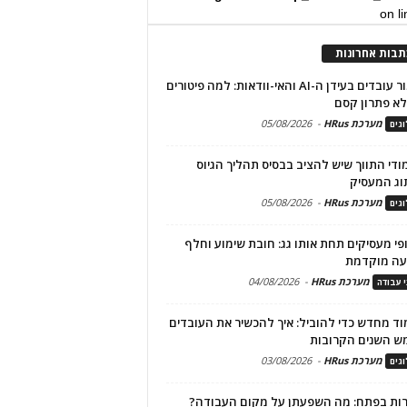
on l
תבות אחרונות
שימור עובדים בעידן ה-AI והאי-וודאות: למה פיטורים
א פתרון קסם
מערכת HRus
-
05/08/2026
גים
מודי התווך שיש להציב בבסיס תהליך הגיוס
וג המעסיק
מערכת HRus
-
05/08/2026
גים
פי מעסיקים תחת אותו גג: חובת שימוע וחלף
עה מוקדמת
מערכת HRus
-
04/08/2026
י עבודה
ד מחדש כדי להוביל: איך להכשיר את העובדים
ש השנים הקרובות
מערכת HRus
-
03/08/2026
גים
ות בפתח: מה השפעתן על מקום העבודה?