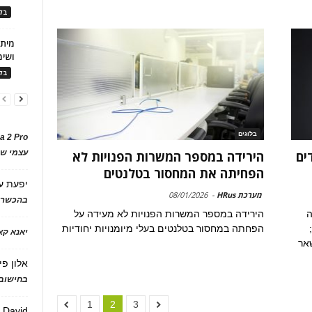
בלו
ושימ
בלו
בלוגים
a 2 Pro
עצמי של
ים
הירידה במספר המשרות הפנויות לא
הפחיתה את המחסור בטלנטים
יפעת
ע
מערכת HRus
-
08/01/2026
בהכשרת
ה
הירידה במספר המשרות הפנויות לא מעידה על
הפחתה במחסור בטלנטים בעלי מיומנויות יחודיות
יאנא ק
אר
אלון פי
בחישוב 
1
2
3
David
ע