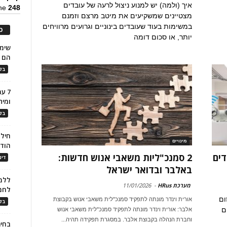
איך (ולמה) יש למנוע ניצול לרעה של עובדים
ine
248
מצטיינים שמשקיעים את מיטב מרצם וזמנם
במשימות בעוד שעובדים בינוניים וגרועים מרוויחים
כ
יותר, או סכום דומה
הם ל
בלו
7 ע
ומית
בלו
חילו
מינויים
הוד
דים
2 סמנכ"ליות משאבי אנוש חדשות:
דינ
באלבר ובדואר ישראל
ללמו
מערכת HRus
-
11/01/2026
לחמ
ום
אורית וינדר מונתה לתפקיד סמנכ"לית משאבי אנוש בקבוצת
בלו
ם
אלבר: אורית וינדר מונתה לתפקיד סמנכ"לית משאבי אנוש
וחברת הנהלה בקבוצת אלבר. במסגרת תפקידה תהיה...
בחיר