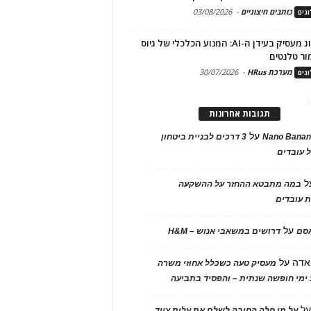
כותבים חיצוניים
-
03/08/2026
גים
מיתוג מעסיק בעידן ה-AI: המנוע הכלכלי של גיוס
ור טלנטים
מערכת HRus
-
30/07/2026
גים
תגובות אחרונות
על
Nano Banan
3 דרכים לבניית ביטחון
 עובדים
ל
במה מתבטא ההחזר על ההשקעה
 עובדים
על
אסם
דרושים במשאבי אנוש – H&M
אדה
על
מעסיק טעה כשכלל אחוזי משרה
ימי חופשה שנתית – והפסיד בתביעה
ל
על מי חלה החובה לשלם את עלות ציוד