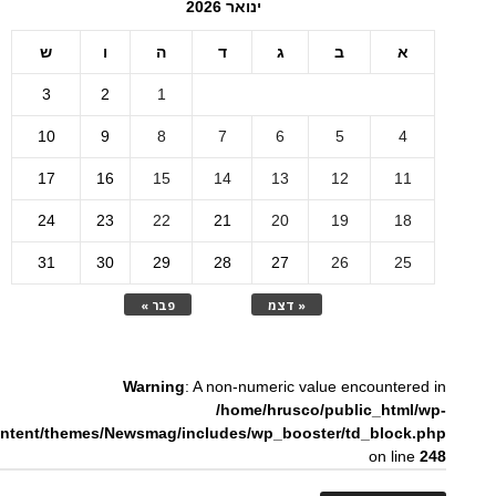
ינואר 2026
א
ב
ג
ד
ה
ו
ש
3
2
1
10
9
8
7
6
5
4
17
16
15
14
13
12
11
24
23
22
21
20
19
18
31
30
29
28
27
26
25
« דצמ
פבר »
Warning
: A non-numeric value encountered in
/home/hrusco/public_html/wp-
ntent/themes/Newsmag/includes/wp_booster/td_block.php
on line
248