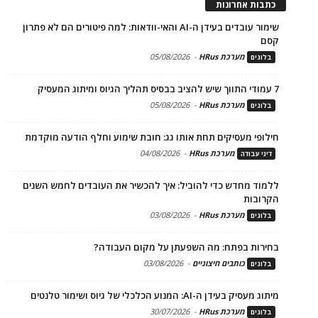
כתבות אחרונות
שימור עובדים בעידן ה-AI והאי-וודאות: למה פיטורים הם לא פתרון
קסם
מערכת HRus
-
05/08/2026
בלוגים
7 עמודי התווך שיש להציב בבסיס תהליך הגיוס ומיתוג המעסיק
מערכת HRus
-
05/08/2026
בלוגים
חילופי מעסיקים תחת אותו גג: חובת שימוע וחלף הודעה מוקדמת
מערכת HRus
-
04/08/2026
דיני עבודה
ללמוד מחדש כדי להוביל: איך להכשיר את העובדים לחמש השנים
הקרובות
מערכת HRus
-
03/08/2026
בלוגים
בחירות בפתח: מה השפעתן על מקום העבודה?
כותבים חיצוניים
-
03/08/2026
בלוגים
מיתוג מעסיק בעידן ה-AI: המנוע הכלכלי של גיוס ושימור טלנטים
מערכת HRus
-
30/07/2026
בלוגים