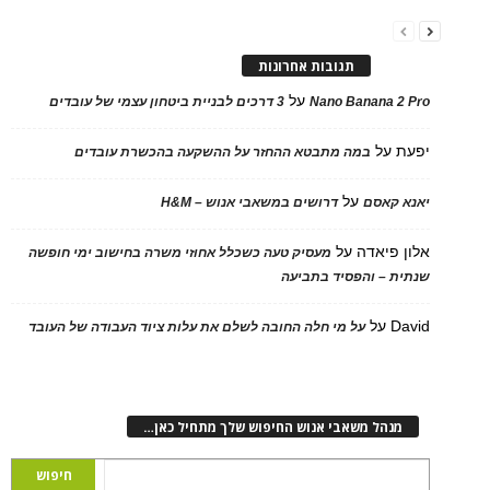
תגובות אחרונות
על
Nano Banana 2 Pro
3 דרכים לבניית ביטחון עצמי של עובדים
יפעת
על
במה מתבטא ההחזר על ההשקעה בהכשרת עובדים
על
יאנא קאסם
דרושים במשאבי אנוש – H&M
אלון פיאדה
על
מעסיק טעה כשכלל אחוזי משרה בחישוב ימי חופשה
שנתית – והפסיד בתביעה
David
על
על מי חלה החובה לשלם את עלות ציוד העבודה של העובד
מנהל משאבי אנוש החיפוש שלך מתחיל כאן…