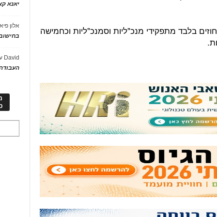
יאנא ק
אלון פיא
וזים בלבד מתפקידי מנכ"ליות וסמנכ"ליות וכחמישה
בחישוב 
ת.
David
ע
העבודה 
מ
כ