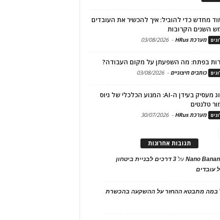
ד מחדש כדי להוביל: איך להכשיר את העובדים
ש השנים הקרובות
מערכת HRus
-
03/08/2026
גים
ות בפתח: מה השפעתן על מקום העבודה?
כותבים חיצוניים
-
03/08/2026
גים
מיתוג מעסיק בעידן ה-AI: המנוע הכלכלי של גיוס
ור טלנטים
מערכת HRus
-
30/07/2026
גים
תגובות אחרונות
Nano Banan
על
3 דרכים לבניית ביטחון
 עובדים
במה מתבטא ההחזר על ההשקעה בהכשרת