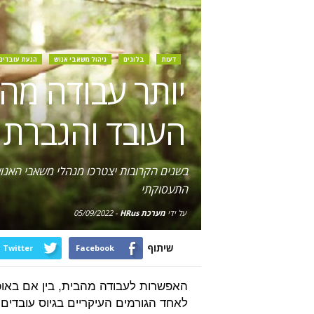
דעות
בלוגים
ניהול משאבי אנוש
הנעת עובדים
יותר עבודה מה
העובד והגברת ה
בשנים הקרובות יצטרכו מנהלי משאבי האנוש
התעסוקתי
על ידי
מערכת HRus
-
05/09/2022
שיתוף
Twitter
Facebook
האפשרות לעבודה מהבית, בין אם באופ
לאחד הגורמים העיקריים בגיוס עובדים.