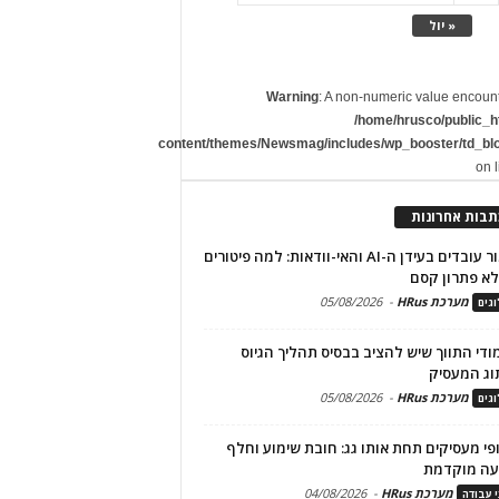
« יול
Warning
: A non-numeric value encoun
/home/hrusco/public_h
content/themes/Newsmag/includes/wp_booster/td_bl
on 
תבות אחרונות
שימור עובדים בעידן ה-AI והאי-וודאות: למה פיטורים
א פתרון קסם
מערכת HRus
-
05/08/2026
גים
מודי התווך שיש להציב בבסיס תהליך הגיוס
וג המעסיק
מערכת HRus
-
05/08/2026
גים
פי מעסיקים תחת אותו גג: חובת שימוע וחלף
עה מוקדמת
מערכת HRus
-
04/08/2026
י עבודה