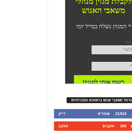
ורטל משאבי אנוש ברשתות החברתיות
24,924
אוהדים
לייק
300
עוקבים
מעקב