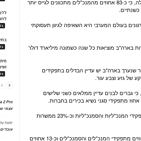
ממחקר שערכה חברת היעוץ מקינזי עולה, כי כ-83 אחוזים מהמנכ"לים מתכוונים לגייס יותר
כשנתיים.
ללמו
לחמ
ונים בעולם המערבי היא השאיפה לגיוון תעסוקתי
בלו
בחיר
ות בארה"ב מוציאות כל שנה כשמונה מיליארד דולר
בלו
ושימ
ר שנערך בארה"ב יש עדיין הבדלים בתפקידים
בלו
קע של גזע וצבע עור.
י גברים לבנים עדיין ממלאים כשני שלישים
a 2 Pro
עצמי של
נשים לבנות ממלאות כ-19 אחוזים מתפקידי המנכ"ליות והסמנכ"ליות וכ-23% ממשרות
יפעת
על
עובדים
גברים שאינם לבנים ממלאים כ-12 אחוזים מתפקידי המנכ"לים והסמנכ"לים וכ-13 אחוזים