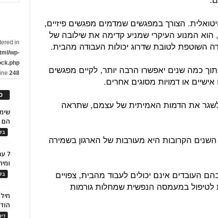
יטואלית. הצורך במפגשים שמדמים מפגשים פיזיים,
 הוא המנוע העיקרי שמניע קדימה את שילובה של
tered in
ודה השוטפת לטובת שדרוג יכולות העבודה מהבית.
tml/wp-
ock.php
וך כמה שנים יאפשרו הרבה יותר, לקיים מפגשים
line
248
ישיים או דמויות מסוגים אחרים.
כ
 לשגר את הדמות האמיתית של עצמם, שתראה
הם ל
בלו
נים הקרובות היא מעורבות של הארגון בשמירה
7 ע
ומית
ם העובדים אינם יכולים לעבוד מהבית, צפויים
בלו
 לטיפול במעמסה הנפשית שמחלות גורמות
חילו
הוד
דינ