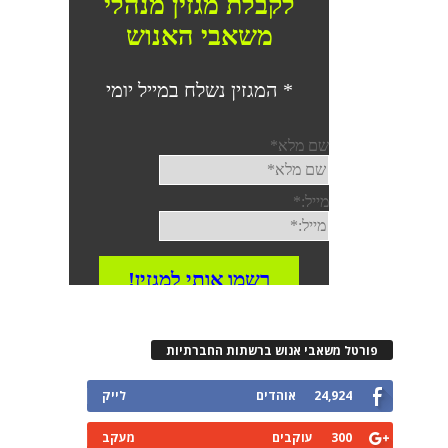
פורטל משאבי אנוש ברשתות החברתיות
24,924
אוהדים
לייק
300
עוקבים
מעקב