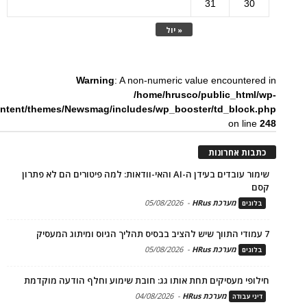
31
30
« יול
Warning
: A non-numeric value encountered in
/home/hrusco/public_html/wp-
ntent/themes/Newsmag/includes/wp_booster/td_block.php
on line
248
כתבות אחרונות
שימור עובדים בעידן ה-AI והאי-וודאות: למה פיטורים הם לא פתרון
קסם
מערכת HRus
-
05/08/2026
בלוגים
7 עמודי התווך שיש להציב בבסיס תהליך הגיוס ומיתוג המעסיק
מערכת HRus
-
05/08/2026
בלוגים
חילופי מעסיקים תחת אותו גג: חובת שימוע וחלף הודעה מוקדמת
מערכת HRus
-
04/08/2026
דיני עבודה