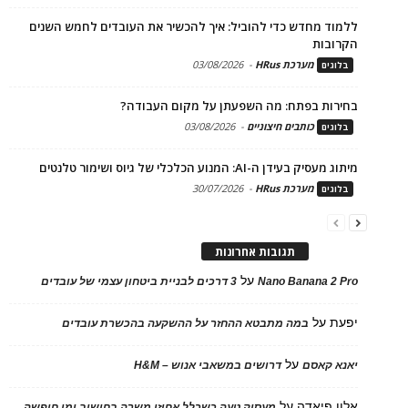
ללמוד מחדש כדי להוביל: איך להכשיר את העובדים לחמש השנים
הקרובות
מערכת HRus
-
03/08/2026
בלוגים
בחירות בפתח: מה השפעתן על מקום העבודה?
כותבים חיצוניים
-
03/08/2026
בלוגים
מיתוג מעסיק בעידן ה-AI: המנוע הכלכלי של גיוס ושימור טלנטים
מערכת HRus
-
30/07/2026
בלוגים
תגובות אחרונות
על
Nano Banana 2 Pro
3 דרכים לבניית ביטחון עצמי של עובדים
יפעת
על
במה מתבטא ההחזר על ההשקעה בהכשרת עובדים
על
יאנא קאסם
דרושים במשאבי אנוש – H&M
אלון פיאדה
על
מעסיק טעה כשכלל אחוזי משרה בחישוב ימי חופשה