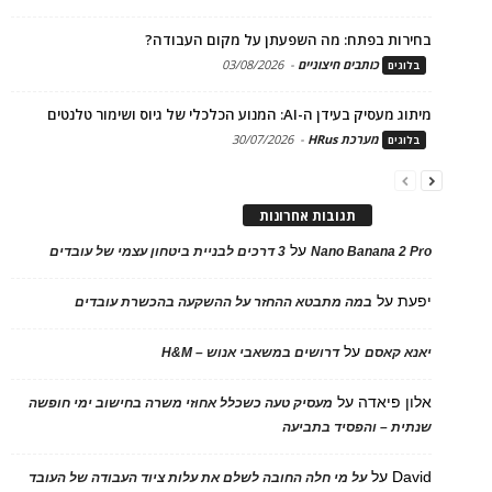
בחירות בפתח: מה השפעתן על מקום העבודה?
כותבים חיצוניים
-
03/08/2026
בלוגים
מיתוג מעסיק בעידן ה-AI: המנוע הכלכלי של גיוס ושימור טלנטים
מערכת HRus
-
30/07/2026
בלוגים
תגובות אחרונות
על
Nano Banana 2 Pro
3 דרכים לבניית ביטחון עצמי של עובדים
יפעת
על
במה מתבטא ההחזר על ההשקעה בהכשרת עובדים
על
יאנא קאסם
דרושים במשאבי אנוש – H&M
אלון פיאדה
על
מעסיק טעה כשכלל אחוזי משרה בחישוב ימי חופשה
שנתית – והפסיד בתביעה
David
על
על מי חלה החובה לשלם את עלות ציוד העבודה של העובד