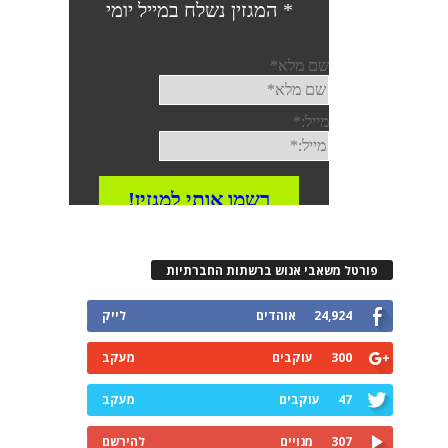
פורטל משאבי אנוש ברשתות החברתיות
24,924
אוהדים
לייק
300
עוקבים
מעקב
47
עוקבים
מעקב
307
מנויים
להירשם