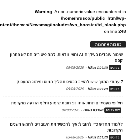
Warning
: A non-numeric value encountered in
/home/hrusco/public_html/wp-
ntent/themes/Newsmag/includes/wp_booster/td_block.php
on line
248
כתבות אחרונות
שימור עובדים בעידן ה-AI והאי-וודאות: למה פיטורים הם לא פתרון
קסם
מערכת HRus
-
05/08/2026
בלוגים
7 עמודי התווך שיש להציב בבסיס תהליך הגיוס ומיתוג המעסיק
מערכת HRus
-
05/08/2026
בלוגים
חילופי מעסיקים תחת אותו גג: חובת שימוע וחלף הודעה מוקדמת
מערכת HRus
-
04/08/2026
דיני עבודה
ללמוד מחדש כדי להוביל: איך להכשיר את העובדים לחמש השנים
הקרובות
מערכת HRus
-
03/08/2026
בלוגים