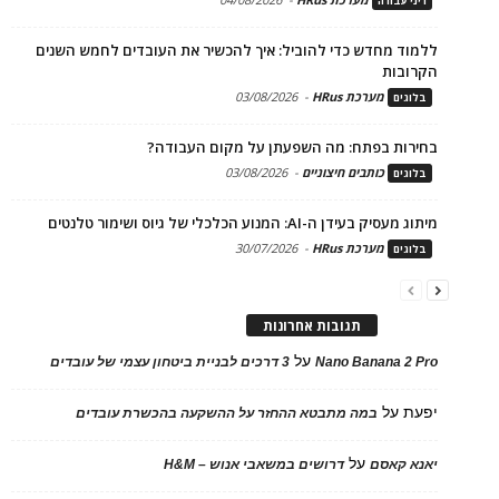
דיני עבודה
ללמוד מחדש כדי להוביל: איך להכשיר את העובדים לחמש השנים
הקרובות
מערכת HRus
-
03/08/2026
בלוגים
בחירות בפתח: מה השפעתן על מקום העבודה?
כותבים חיצוניים
-
03/08/2026
בלוגים
מיתוג מעסיק בעידן ה-AI: המנוע הכלכלי של גיוס ושימור טלנטים
מערכת HRus
-
30/07/2026
בלוגים
תגובות אחרונות
על
Nano Banana 2 Pro
3 דרכים לבניית ביטחון עצמי של עובדים
יפעת
על
במה מתבטא ההחזר על ההשקעה בהכשרת עובדים
על
יאנא קאסם
דרושים במשאבי אנוש – H&M