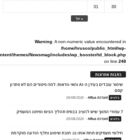
31
30
« יול
Warning
: A non-numeric value encountered in
/home/hrusco/public_html/wp-
ntent/themes/Newsmag/includes/wp_booster/td_block.php
on line
248
כתבות אחרונות
שימור עובדים בעידן ה-AI והאי-וודאות: למה פיטורים הם לא פתרון
קסם
מערכת HRus
-
05/08/2026
בלוגים
7 עמודי התווך שיש להציב בבסיס תהליך הגיוס ומיתוג המעסיק
מערכת HRus
-
05/08/2026
בלוגים
חילופי מעסיקים תחת אותו גג: חובת שימוע וחלף הודעה מוקדמת
מערכת HRus
-
04/08/2026