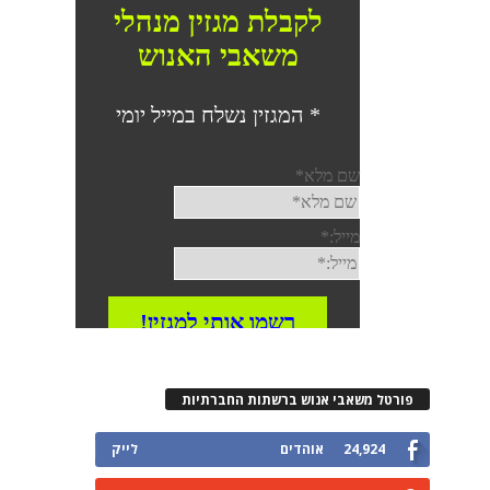
פורטל משאבי אנוש ברשתות החברתיות
24,924
אוהדים
לייק