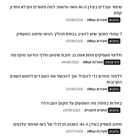
שימור עובדים בעידן ה-AI והאי-וודאות: למה פיטורים הם לא פתרון
קסם
מערכת HRus
-
05/08/2026
בלוגים
7 עמודי התווך שיש להציב בבסיס תהליך הגיוס ומיתוג המעסיק
מערכת HRus
-
05/08/2026
בלוגים
חילופי מעסיקים תחת אותו גג: חובת שימוע וחלף הודעה מוקדמת
מערכת HRus
-
04/08/2026
דיני עבודה
ללמוד מחדש כדי להוביל: איך להכשיר את העובדים לחמש השנים
הקרובות
מערכת HRus
-
03/08/2026
בלוגים
בחירות בפתח: מה השפעתן על מקום העבודה?
כותבים חיצוניים
-
03/08/2026
בלוגים
מיתוג מעסיק בעידן ה-AI: המנוע הכלכלי של גיוס ושימור טלנטים
מערכת HRus
-
30/07/2026
בלוגים