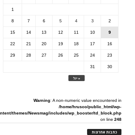
1
8
7
6
5
4
3
2
15
14
13
12
11
10
9
22
21
20
19
18
17
16
29
28
27
26
25
24
23
31
30
« יול
Warning
: A non-numeric value encountered in
/home/hrusco/public_html/wp-
ntent/themes/Newsmag/includes/wp_booster/td_block.php
on line
248
כתבות אחרונות