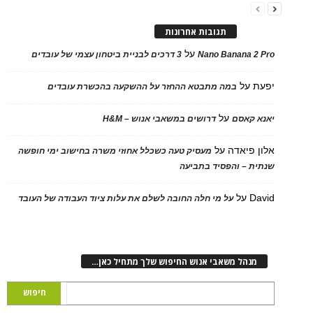
תגובות אחרונות
על
Nano Banana 2 Pro
3 דרכים לבניית ביטחון עצמי של עובדים
יפעת
על
במה מתבטא ההחזר על ההשקעה בהכשרת עובדים
על
יאנא קאסם
דרושים במשאבי אנוש – H&M
אלון פיאדה
על
מעסיק טעה כשכלל אחוזי משרה בחישוב ימי חופשה
שנתית – והפסיד בתביעה
David
על
על מי חלה החובה לשלם את עלות ציוד העבודה של העובד
מנהל משאבי אנוש החיפוש שלך מתחיל כאן…