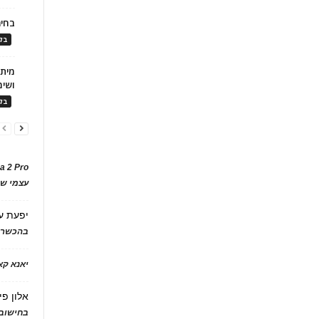
בחיר
בלו
ושימ
בלו
a 2 Pro
עצמי של
יפעת
ע
בהכשרת
יאנא ק
אלון פי
בחישוב 