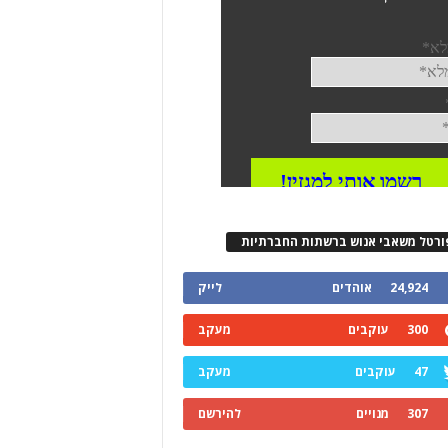
ורטל משאבי אנוש ברשתות החברתיות
24,924
אוהדים
לייק
300
עוקבים
מעקב
47
עוקבים
מעקב
307
מנויים
להירשם