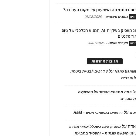
ות בפתח: מה השפעתן על מקום העבודה?
כותבים חיצוניים
-
03/08/2026
גים
מיתוג מעסיק בעידן ה-AI: המנוע הכלכלי של גיוס
ור טלנטים
מערכת HRus
-
30/07/2026
גים
תגובות אחרונות
על
Nano Banan
3 דרכים לבניית ביטחון
 עובדים
ל
במה מתבטא ההחזר על ההשקעה
 עובדים
על
אסם
דרושים במשאבי אנוש – H&M
אדה
על
מעסיק טעה כשכלל אחוזי משרה
ימי חופשה שנתית – והפסיד בתביעה