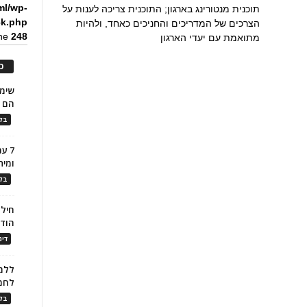
ml/wp-
תוכנית מנטורינג בארגון; התוכנית צריכה לענות על
ck.php
הצרכים של המדריכים והחניכים כאחד, ולהיות
ine
248
מתואמת עם יעדי הארגון
כ
הם ל
בלו
7 ע
ומית
בלו
חילו
הוד
דינ
ללמו
לחמ
בלו