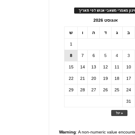
ינון מאמרי משאבי אנוש לפי תאריך
אוגוסט 2026
ב
ג
ד
ה
ו
ש
1
8
7
6
5
4
3
15
14
13
12
11
10
22
21
20
19
18
17
29
28
27
26
25
24
31
« יול
Warning
: A non-numeric value encount