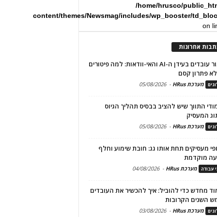
/home/hrusco/public_ht
content/themes/Newsmag/includes/wp_booster/td_blo
on l
תבות אחרונות
שימור עובדים בעידן ה-AI והאי-וודאות: למה פיטורים
א פתרון קסם
מערכת HRus
-
05/08/2026
גים
מודי התווך שיש להציב בבסיס תהליך הגיוס
וג המעסיק
מערכת HRus
-
05/08/2026
גים
פי מעסיקים תחת אותו גג: חובת שימוע וחלף
עה מוקדמת
מערכת HRus
-
04/08/2026
י עבודה
ד מחדש כדי להוביל: איך להכשיר את העובדים
ש השנים הקרובות
מערכת HRus
-
03/08/2026
גים