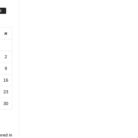
ס
א
2
9
16
23
30
ered in