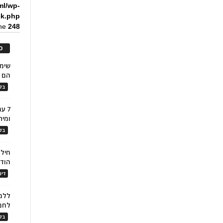
ml/wp-
ck.php
ine
248
כ
הם ל
בלו
7 ע
ומית
בלו
חילו
הוד
דינ
ללמו
לחמ
בלו