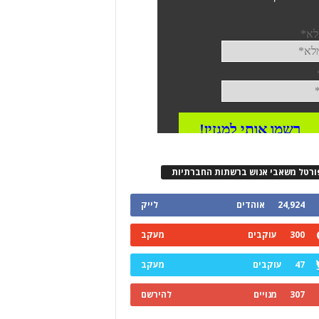
ורטל משאבי אנוש ברשתות החברתיות
24,924
אוהדים
לייק
300
עוקבים
מעקב
47
עוקבים
מעקב
307
מנויים
להירשם