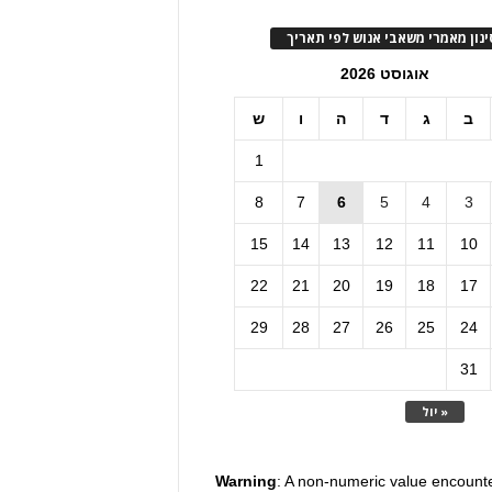
ינון מאמרי משאבי אנוש לפי תאריך
אוגוסט 2026
ב
ג
ד
ה
ו
ש
1
8
7
6
5
4
3
15
14
13
12
11
10
22
21
20
19
18
17
29
28
27
26
25
24
31
« יול
Warning
: A non-numeric value encount