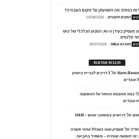
ות בפתח: מה השפעתן על מקום העבודה?
כותבים חיצוניים
-
03/08/2026
גים
מיתוג מעסיק בעידן ה-AI: המנוע הכלכלי של גיוס
ור טלנטים
מערכת HRus
-
30/07/2026
גים
תגובות אחרונות
על
Nano Banan
3 דרכים לבניית ביטחון
 עובדים
ל
במה מתבטא ההחזר על ההשקעה
 עובדים
על
אסם
דרושים במשאבי אנוש – H&M
אדה
על
מעסיק טעה כשכלל אחוזי משרה
ימי חופשה שנתית – והפסיד בתביעה