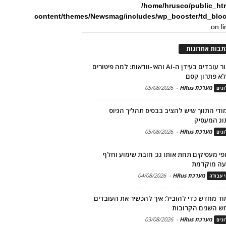
/home/hrusco/public_ht
content/themes/Newsmag/includes/wp_booster/td_blo
on l
תבות אחרונות
שימור עובדים בעידן ה-AI והאי-וודאות: למה פיטורים
א פתרון קסם
מערכת HRus
-
05/08/2026
גים
מודי התווך שיש להציב בבסיס תהליך הגיוס
וג המעסיק
מערכת HRus
-
05/08/2026
גים
פי מעסיקים תחת אותו גג: חובת שימוע וחלף
עה מוקדמת
מערכת HRus
-
04/08/2026
י עבודה
ד מחדש כדי להוביל: איך להכשיר את העובדים
ש השנים הקרובות
מערכת HRus
-
03/08/2026
גים