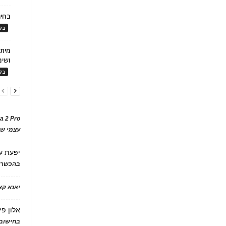
בחיר
בלו
ושימ
בלו
a 2 Pro
עצמי של
יפעת
ע
בהכשרת
יאנא ק
אלון פי
בחישוב 