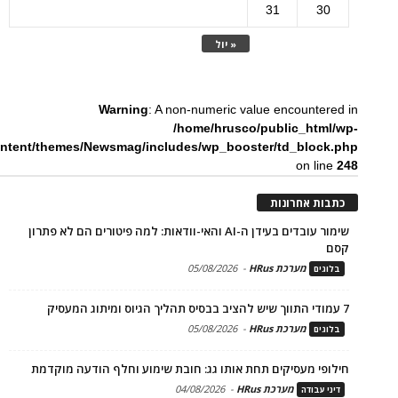
31
30
« יול
Warning
: A non-numeric value encountered in
/home/hrusco/public_html/wp-
ntent/themes/Newsmag/includes/wp_booster/td_block.php
on line
248
כתבות אחרונות
שימור עובדים בעידן ה-AI והאי-וודאות: למה פיטורים הם לא פתרון
קסם
מערכת HRus
-
05/08/2026
בלוגים
7 עמודי התווך שיש להציב בבסיס תהליך הגיוס ומיתוג המעסיק
מערכת HRus
-
05/08/2026
בלוגים
חילופי מעסיקים תחת אותו גג: חובת שימוע וחלף הודעה מוקדמת
מערכת HRus
-
04/08/2026
דיני עבודה