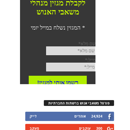
פורטל משאבי אנוש ברשתות החברתיות
24,924
אוהדים
לייק
300
עוקבים
מעקב