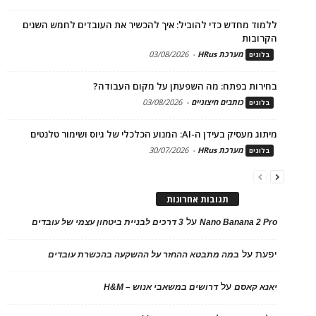
ללמוד מחדש כדי להוביל: איך להכשיר את העובדים לחמש השנים
הקרובות
מערכת HRus
-
03/08/2026
בלוגים
בחירות בפתח: מה השפעתן על מקום העבודה?
כותבים חיצוניים
-
03/08/2026
בלוגים
מיתוג מעסיק בעידן ה-AI: המנוע הכלכלי של גיוס ושימור טלנטים
מערכת HRus
-
30/07/2026
בלוגים
תגובות אחרונות
על
Nano Banana 2 Pro
3 דרכים לבניית ביטחון עצמי של עובדים
יפעת
על
במה מתבטא ההחזר על ההשקעה בהכשרת עובדים
על
יאנא קאסם
דרושים במשאבי אנוש – H&M