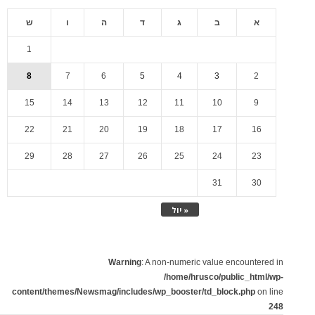
א
ב
ג
ד
ה
ו
ש
1
8
7
6
5
4
3
2
15
14
13
12
11
10
9
22
21
20
19
18
17
16
29
28
27
26
25
24
23
31
30
« יול
Warning
: A non-numeric value encountered in
/home/hrusco/public_html/wp-
content/themes/Newsmag/includes/wp_booster/td_block.php
on line
248