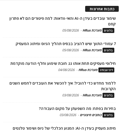
כתבות אחרונות
שימור עובדים בעידן ה-AI והאי-וודאות: למה פיטורים הם לא פתרון
קסם
מערכת HRus
-
05/08/2026
בלוגים
7 עמודי התווך שיש להציב בבסיס תהליך הגיוס ומיתוג המעסיק
מערכת HRus
-
05/08/2026
בלוגים
חילופי מעסיקים תחת אותו גג: חובת שימוע וחלף הודעה מוקדמת
מערכת HRus
-
04/08/2026
דיני עבודה
ללמוד מחדש כדי להוביל: איך להכשיר את העובדים לחמש השנים
הקרובות
מערכת HRus
-
03/08/2026
בלוגים
בחירות בפתח: מה השפעתן על מקום העבודה?
כותבים חיצוניים
-
03/08/2026
בלוגים
מיתוג מעסיק בעידן ה-AI: המנוע הכלכלי של גיוס ושימור טלנטים