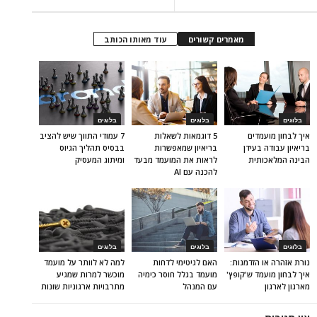
מאמרים קשורים
עוד מאותו הכותב
בלוגים
בלוגים
בלוגים
איך לבחון מועמדים
5 דוגמאות לשאלות
7 עמודי התווך שיש להציב
בריאיון עבודה בעידן
בריאיון שמאפשרות
בבסיס תהליך הגיוס
הבינה המלאכותית
לראות את המועמד מבעד
ומיתוג המעסיק
להכנה עם AI
בלוגים
בלוגים
בלוגים
נורת אזהרה או הזדמנות:
האם לגיטימי לדחות
למה לא לוותר על מועמד
איך לבחון מועמד ש'קופץ'
מועמד בגלל חוסר כימיה
מוכשר למרות שמגיע
מארגון לארגון
עם המנהל
מתרבויות ארגוניות שונות