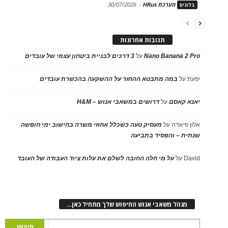
מערכת HRus
-
30/07/2026
בלוגים
תגובות אחרונות
Nano Banana 2 Pro
על
3 דרכים לבניית ביטחון עצמי של עובדים
יפעת
על
במה מתבטא ההחזר על ההשקעה בהכשרת עובדים
יאנא קאסם
על
דרושים במשאבי אנוש – H&M
אלון פיאדה
על
מעסיק טעה כשכלל אחוזי משרה בחישוב ימי חופשה
שנתית – והפסיד בתביעה
David
על
על מי חלה החובה לשלם את עלות ציוד העבודה של העובד
מנהל משאבי אנוש החיפוש שלך מתחיל כאן…