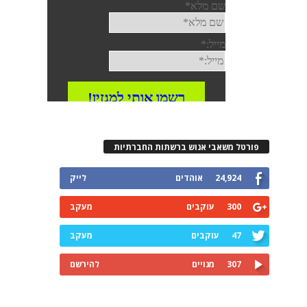
פורטל משאבי אנוש ברשתות החברתיות
24,924
אוהדים
לייק
300
עוקבים
מעקב
47
עוקבים
מעקב
307
מנויים
להירשם