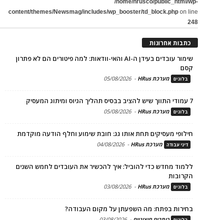
/home/hrusco/public_html/wp-
content/themes/Newsmag/includes/wp_booster/td_block.php
on line
248
כתבות אחרונות
שימור עובדים בעידן ה-AI והאי-וודאות: למה פיטורים הם לא פתרון
קסם
מערכת HRus
-
05/08/2026
בלוגים
7 עמודי התווך שיש להציב בבסיס תהליך הגיוס ומיתוג המעסיק
מערכת HRus
-
05/08/2026
בלוגים
חילופי מעסיקים תחת אותו גג: חובת שימוע וחלף הודעה מוקדמת
מערכת HRus
-
04/08/2026
דיני עבודה
ללמוד מחדש כדי להוביל: איך להכשיר את העובדים לחמש השנים
הקרובות
מערכת HRus
-
03/08/2026
בלוגים
בחירות בפתח: מה השפעתן על מקום העבודה?
כותבים חיצוניים
-
03/08/2026
בלוגים