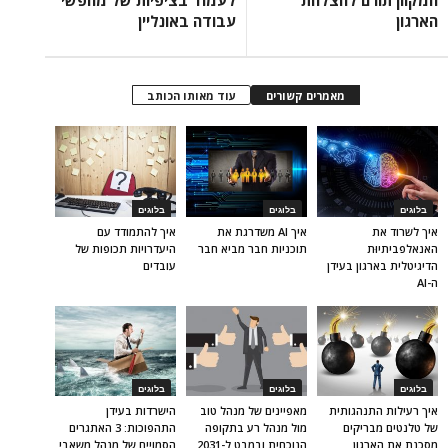
המקוון תורם להצלחת
לעמוד בציפיות של מחפשי
הארגון
עבודה באונליין
מאמרים קשורים
עוד מאותו הכותב
בלוגים
בלוגים
בלוגים
איך לשרוד את
איך AI משדרגת את
איך להתמודד עם
האנאלפביתיוּת
תוכניות חבר מביא חבר
היעדרויות תכופות של
הדיגיטלית בארגון בעידן
עובדים
ה-AI
בלוגים
בלוגים
בלוגים
איך רעילות התנהגותית
מאפיינים של מנהל טוב
הישרדות בעידן
של טלנטים מבריקים
מול מנהל רע בתקופה
התהפוכות: 3 האתגרים
מסכנת את הארגון
הנוכחית ובמבט ל-2031
הסמויים של מנהל משאבי