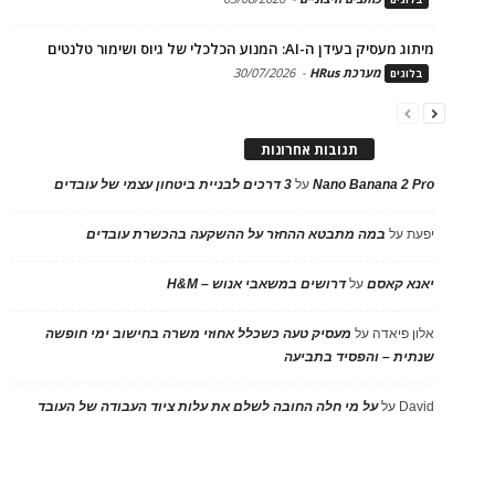
מיתוג מעסיק בעידן ה-AI: המנוע הכלכלי של גיוס ושימור טלנטים
מערכת HRus
-
30/07/2026
בלוגים
תגובות אחרונות
Nano Banana 2 Pro
על
3 דרכים לבניית ביטחון עצמי של עובדים
יפעת
על
במה מתבטא ההחזר על ההשקעה בהכשרת עובדים
יאנא קאסם
על
דרושים במשאבי אנוש – H&M
אלון פיאדה
על
מעסיק טעה כשכלל אחוזי משרה בחישוב ימי חופשה
שנתית – והפסיד בתביעה
David
על
על מי חלה החובה לשלם את עלות ציוד העבודה של העובד