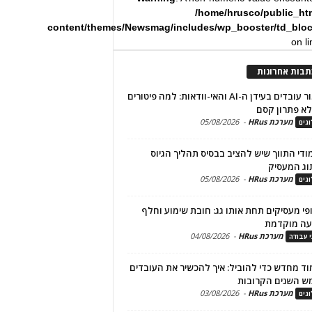
/home/hrusco/public_ht
content/themes/Newsmag/includes/wp_booster/td_blo
on l
תבות אחרונות
שימור עובדים בעידן ה-AI והאי-וודאות: למה פיטורים
א פתרון קסם
מערכת HRus
-
05/08/2026
גים
מודי התווך שיש להציב בבסיס תהליך הגיוס
וג המעסיק
מערכת HRus
-
05/08/2026
גים
פי מעסיקים תחת אותו גג: חובת שימוע וחלף
עה מוקדמת
מערכת HRus
-
04/08/2026
י עבודה
ד מחדש כדי להוביל: איך להכשיר את העובדים
ש השנים הקרובות
מערכת HRus
-
03/08/2026
גים