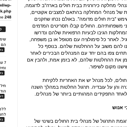
מנהלי מחלקה כירורגית בבית חולים בארה"ב לדוגמה,
ml/wp-
ת של מנהלי המחלקה בהתאם למצבים אקוטיים,
ck.php
ine
248
ימש "בית חולים מדומה". באולם נכחו שחקנים
י משפחותיהם. החולים קבלו תסריטים המדמים
כ
המחלקות הגיבו לבעיות הרפואיות שלהם ונדרשו
יל. לאחר כל סימולציה עם מטופל או בן משפחה,
הם ל
נו להם משוב על ההחלטות שלהם. בנוסף כל
בלו
תחים צפו בהם יחד עם המנהלים הבכירים לאחר
אמן את ההחלטות שלהם, לא בזמן אמת, ולהבין אם
7 ע
ישנו מקום לשיפור.
ומית
בלו
ולים, לכל מנהל יש את האחריות ללקיחת
רה והן על עובדיה. תרגול החלטות במהלך השנה
חילו
הוד
ן לאחד התפקידים המהותיים ביותר של מנהלים.
דינ
י אנוש
ללמו
לחמ
גמת התרגול של מנהלי בית החולים בשינוי של
בלו