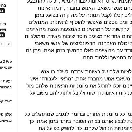
מנויות גיוס וראיונות עבודה למשל, יכולה להתבצע
בחיר
בהם אנשי משאבי האנוש בחברה, ידמו ראיונות
בלו
ם יוכלו לקבל תמונה על מה קורה בפועל בזמן
כיוונים נוספים שאפשר להוסיף לראיונות. המנהלים
, ולהקשות על המראיינים באמצעות הצגת מרואיינים
ושימ
חום אחד אך מציגים חוסר יציבות מאידך. סימולציות
בלו
יכולת האבחנה והרציונליזציה של אנשי משאבי
דד עם מרואיינים כאלו בהמשך בזמן אמת. ניתן גם
תם בהמשך וללמוד מהם.
a 2 Pro
עצמי של
לציות שלם של ראיונות עבודה ולשלב בו אנשי
משאבי אנוש מחברה אחת, "מראיין לעבודה" איש
יפעת
ע
ם יוכלו לתרגל את מיומנויות הראיונות שלהם מול
בהכשרת
ניקות ראיונות חדשות ולקבל ולתת להם משוב על
יאנא ק
 כמו כל מיומנות אחרת. ובדומה לנגנים שמתרגלים כל
אלון פי
ת לבצע אותם בצורה הטובה ביותר בזמן אמת, כך
בחישוב 
יומנויות הניהול שלהם, כדי להפיק בפועל את