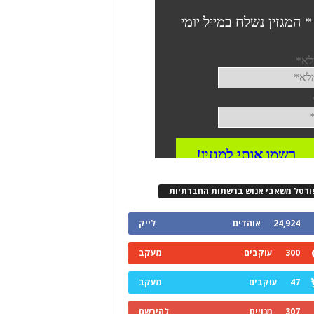
ורטל משאבי אנוש ברשתות החברתיות
24,924
אוהדים
לייק
300
עוקבים
מעקב
47
עוקבים
מעקב
307
מנויים
להירשם