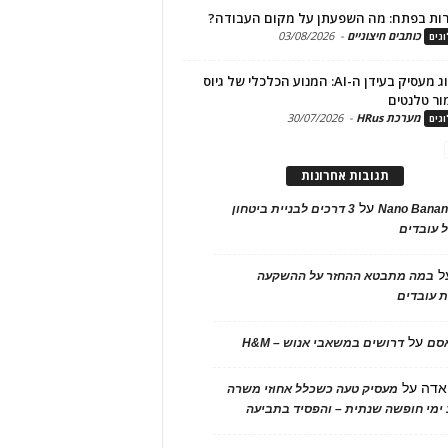
ות בפתח: מה השפעתן על מקום העבודה?
כותבים חיצוניים
-
03/08/2026
גים
מיתוג מעסיק בעידן ה-AI: המנוע הכלכלי של גיוס
ור טלנטים
מערכת HRus
-
30/07/2026
גים
תגובות אחרונות
על
Nano Banan
3 דרכים לבניית ביטחון
 עובדים
ל
במה מתבטא ההחזר על ההשקעה
 עובדים
על
אסם
דרושים במשאבי אנוש – H&M
אדה
על
מעסיק טעה כשכלל אחוזי משרה
ימי חופשה שנתית – והפסיד בתביעה