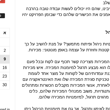
שלב
יבינו, שהם היו יכולים לעשות עבודה טובה בהרבה
מנים את הכישורים שלהם כדי שבזמן הפרויקט יהיו
ס
הל
א
נויות ניהול ופיתוח מתמשך? על מנת להשיב על כך
נות וחוזרת על עצמה באופן מונוטוני: מכירות.
2
9
דת המכירות מצריכה קשר תכוף עם לקוח ובכל פעם
 הוא מבצע תרגול למיומנות המכירה. איש מכירות
16
נת עמדותיהם של לקוחות על מוצר אחד לעומת
23
כניקת סגירת המכירה שלו ואת האינטראקציה עם
 לאחרת, אנשי המכירות מקבלים הכשרות ומתרגלים
30
התנגדויות, משוב ממנהלי המכירות שלהם, כלים
מהווים תרגול, למיומנויות המכירה שלהם.
ת לאימון ותרגול, אך גם את מיומנויות הניהול ניתן
ered in