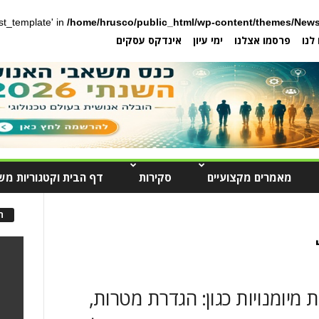
post_template' in
/home/hrusco/public_html/wp-content/themes/News
לנו
פרסמו אצלנו
ימי עיון
אינדקס עסקים
מאמרים מקצועיים
סקירות
דף הבית וקטגוריות מש
ה
מיומנויות כגון: הגדרת מטרות,