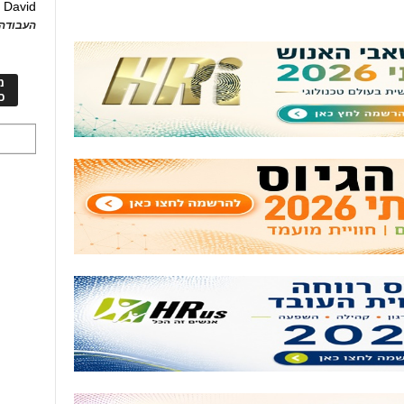
David
ע
העבודה 
מ
כ