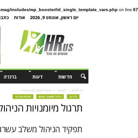
mag/includes/wp_booster/td_single_template_vars.php
on line
67
יום ראשון, אוגוסט 9, 2026
אודות
כתבו 
חדשות
דעות
ברנז'ה
דף הבית
הדרכה
תרגול מיומנויות הניהול
הדרכה
ניהול משאבי אנוש
פיתוח ארגוני
תרגול מיומנויות הניהול
תפקיד הניהול משלב עשרות 