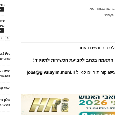
בחיר
ברמה גבוהה מאוד
בלו
מקצועי
ושימ
בלו
לגברים ונשים כאחד.
a 2 Pro
י התאמה בכתב לקביעת הכשירות לתפקיד!
עצמי של
יפעת
ע
ישו קורות חיים למייל
jobs@givatayim.muni.il
בהכשרת
יאנא ק
אלון פי
בחישוב 