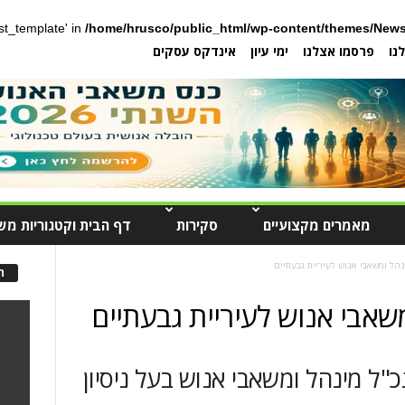
post_template' in
/home/hrusco/public_html/wp-content/themes/News
נו
פרסמו אצלנו
ימי עיון
אינדקס עסקים
מאמרים מקצועיים
סקירות
דף הבית וקטגוריות מש
נהל ומשאבי אנוש לעיריית גבעתיים
ה
שאבי אנוש לעיריית גבעתיים
"ל מינהל ומשאבי אנוש בעל ניסיון