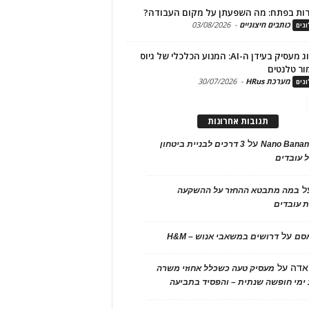
ות בפתח: מה השפעתן על מקום העבודה?
כותבים חיצוניים
-
03/08/2026
גים
מיתוג מעסיק בעידן ה-AI: המנוע הכלכלי של גיוס
ור טלנטים
מערכת HRus
-
30/07/2026
גים
תגובות אחרונות
על
Nano Banan
3 דרכים לבניית ביטחון
 עובדים
ל
במה מתבטא ההחזר על ההשקעה
 עובדים
על
אסם
דרושים במשאבי אנוש – H&M
אדה
על
מעסיק טעה כשכלל אחוזי משרה
ימי חופשה שנתית – והפסיד בתביעה