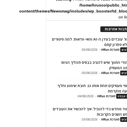
/home/hrusco/public_ht
content/themes/Newsmag/includes/wp_booster/td_blo
on l
תבות אחרונות
שימור עובדים בעידן ה-AI והאי-וודאות: למה פיטורים
א פתרון קסם
מערכת HRus
-
05/08/2026
גים
מודי התווך שיש להציב בבסיס תהליך הגיוס
וג המעסיק
מערכת HRus
-
05/08/2026
גים
פי מעסיקים תחת אותו גג: חובת שימוע וחלף
עה מוקדמת
מערכת HRus
-
04/08/2026
י עבודה
ד מחדש כדי להוביל: איך להכשיר את העובדים
ש השנים הקרובות
מערכת HRus
-
03/08/2026
גים