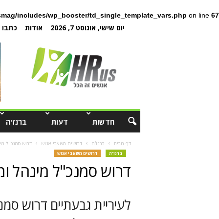
mag/includes/wp_booster/td_single_template_vars.php
on line
67
יום שישי, אוגוסט 7, 2026
אודות
כתבו ל
חדשות
דעות
ברנז'ה
דף הבית
ברנז'ה
דרושים משאבי אנוש
דרוש סמנכ"ל מי
ברנז'ה
דרושים משאבי אנוש
דרוש סמנכ"ל מינהל ומ
לעיריית גבעתיים דרוש סמנכ