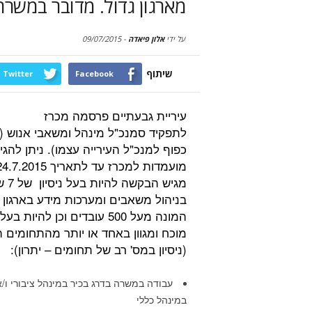
מארגון גדול. מדובר במשרה
על ידי
אלון פיאדה
-
09/07/2015
שיתוף
Twitter
Facebook
עיריית גבעתיים פרסמה מכרז
לתפקיד סמנכ"ל מינהל ומשאבי אנוש 
כפוף למנכ"ל העירייה עצמו). ניתן להגי
מגיש הבקשה
בניהול משאבים ומערכות מידע בארגון
המונה מעל 500 עובדים וכן להיות בע
מוכח ומגוון באחד או יותר מהתחומים 
(ניסיון במס' רב של תחומים – יתרון):
עבודה במשרה בדרג בכיר במינהל ציבורי ו/א
במינהל כללי