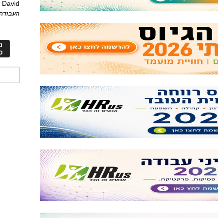
David
ע
העבודה 
מ
כ