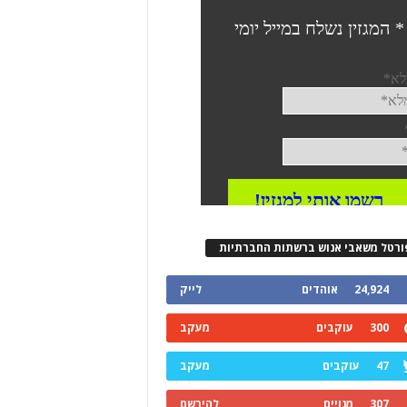
ורטל משאבי אנוש ברשתות החברתיות
24,924
אוהדים
לייק
300
עוקבים
מעקב
47
עוקבים
מעקב
307
מנויים
להירשם