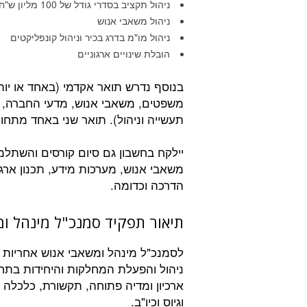
ניהול תקציב בסדרי גודל של 100 מליון ש"ח ומעלה
ניהול משאבי אנוש
ניהול מו"מ בדרג בכיר וניהול קונפליקטים
הובלת שינויים ארגוניים
בנוסף נדרש תואר אקדמי (באחד או יות
משפטים, משאבי אנוש, מדעי החברה, ל
תעשייה וניהול). תואר שני באחד מתחומי
יילקח בחשבון גם סיום קורסים והשתלמו
משאבי אנוש, מערכות מידע, תכנון ארגו
הדרכה וכדומה.
תיאור תפקיד סמנכ"ל מינהל ומש
לסמנכ"ל מינהל ומשאבי אנוש אחריות כ
ניהול והפעלת המחלקות והיחידות בתחו
ארכיון ומדיה פתוחה, תקשורת, כלכלה ות
וגיוס וכיו"ב.