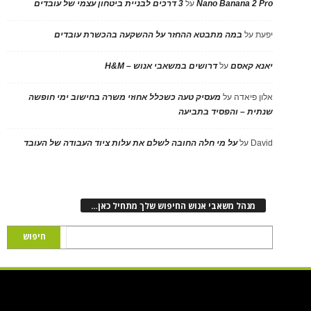
Nano Banana 2 Pro
על
3 דרכים לבניית ביטחון עצמי של עובדים
יפעת
על
במה מתבטא ההחזר על ההשקעה בהכשרת עובדים
יאנא קאסם
על
דרושים במשאבי אנוש – H&M
אלון פיאדה
על
מעסיק טעה כשכלל אחוזי משרה בחישוב ימי חופשה
שנתית – והפסיד בתביעה
David
על
על מי חלה החובה לשלם את עלות ציוד העבודה של העובד
מנהל משאבי אנוש החיפוש שלך מתחיל כאן…