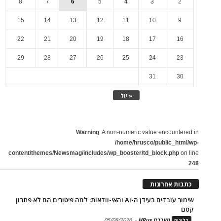
8
7
6
5
4
3
2
15
14
13
12
11
10
9
22
21
20
19
18
17
16
29
28
27
26
25
24
23
31
30
« יול
Warning
: A non-numeric value encountered in
/home/hrusco/public_html/wp-
content/themes/Newsmag/includes/wp_booster/td_block.php
on line
248
כתבות אחרונות
שימור עובדים בעידן ה-AI והאי-וודאות: למה פיטורים הם לא פתרון
קסם
מערכת HRus
-
05/08/2026
בלוגים