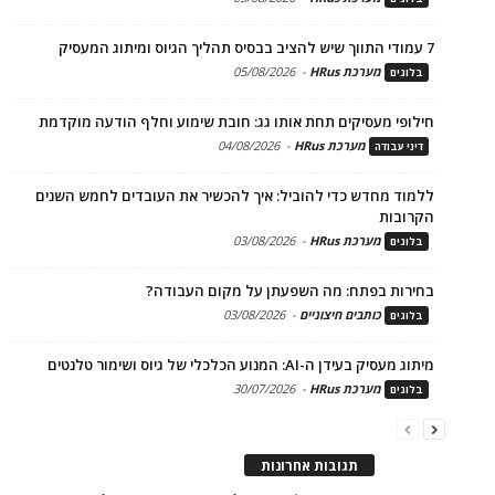
7 עמודי התווך שיש להציב בבסיס תהליך הגיוס ומיתוג המעסיק
מערכת HRus
-
05/08/2026
בלוגים
חילופי מעסיקים תחת אותו גג: חובת שימוע וחלף הודעה מוקדמת
מערכת HRus
-
04/08/2026
דיני עבודה
ללמוד מחדש כדי להוביל: איך להכשיר את העובדים לחמש השנים
הקרובות
מערכת HRus
-
03/08/2026
בלוגים
בחירות בפתח: מה השפעתן על מקום העבודה?
כותבים חיצוניים
-
03/08/2026
בלוגים
מיתוג מעסיק בעידן ה-AI: המנוע הכלכלי של גיוס ושימור טלנטים
מערכת HRus
-
30/07/2026
בלוגים
תגובות אחרונות