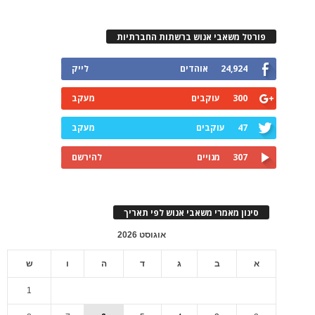
פורטל משאבי אנוש ברשתות החברתיות
24,924
אוהדים
לייק
300
עוקבים
מעקב
47
עוקבים
מעקב
307
מנויים
להירשם
סינון מאמרי משאבי אנוש לפי תאריך
אוגוסט 2026
א
ב
ג
ד
ה
ו
ש
1