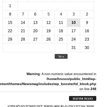
1
8
7
6
5
4
3
15
14
13
12
11
10
22
21
20
19
18
17
1
29
28
27
26
25
24
2
31
3
« יול
Warning
: A non-numeric value encounte
/home/hrusco/public_htm
content/themes/Newsmag/includes/wp_booster/td_bloc
on li
ת אחרונות
שימור עובדים בעידן ה-AI והאי-וודאות: למה פיטורים הם לא פתרון