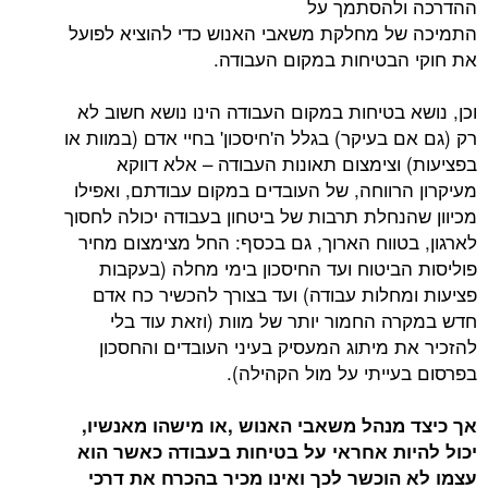
להסתמך על
 מחלקת משאבי האנוש כדי להוציא לפועל
בטיחות במקום העבודה.
 בטיחות במקום העבודה הינו נושא חשוב לא
בעיקר) בגלל ה'חיסכון' בחיי אדם (במוות או
וצימצום תאונות העבודה – אלא דווקא
רווחה, של העובדים במקום עבודתם, ואפילו
נחלת תרבות של ביטחון בעבודה יכולה לחסוך
טווח הארוך, גם בכסף: החל מצימצום מחיר
ביטוח ועד החיסכון בימי מחלה (בעקבות
חלות עבודה) ועד בצורך להכשיר כח אדם
 החמור יותר של מוות (וזאת עוד בלי
 מיתוג המעסיק בעיני העובדים והחסכון
ייתי על מול הקהילה).
נהל משאבי האנוש ,או מישהו מאנשיו,
ת אחראי על בטיחות בעבודה כאשר הוא
וכשר לכך ואינו מכיר בהכרח את דרכי