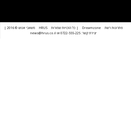
שת
Dreamzone
| כל הזכויות שמורות
HRUS
משאבי אנוש © 2016 |
יצירת קשר: 0722-555-225 או news@hrus.co.il