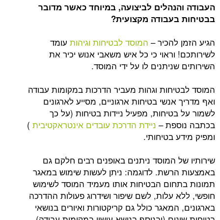
הנהלים לביצועה, במיוחד כאשר מדובר
בעבודה מקצועית?
 להכיר –
המוסד לבטיחות וגיהות
עומד
וראוי כי כל איש משאבי אנוש יכיר את
ניתנים לו על ידי המוסד.
יחות וגהות מעביר הדרכות במקומות עבודה
אנשי בטיחות ארגוניים, מסייע לארגונים
בטיחות, מפעיל ניידות בטיחות (על כך
ספת –
ניידת הדרכת עובדים אינטראקטיבית
)
 בטיחותי.
ל המוסד ניתנים באופנים רבים חלקם גם
רשת. לדוגמה: ניתן לעשות שימוש במאגר
חום הבטיחות אותו מעמיד המוסד לשימוש
א עלות, לשם שיפור ושידרוג פעולות ההדרכה
המאגר כולל גם קריקטורות ואיורים בנושאי
ים (ובנוסף בנושא עישון במקומות עבודה).