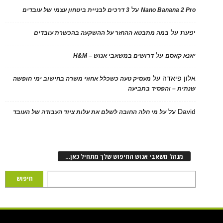
על
Nano Banana 2
3 דרכים לבניית ביטחון עצמי של עובדים
על
במה מתבטא ההחזר על ההשקעה בהכשרת עובדים
על
 קאסם
דרושים במשאבי אנוש – H&M
 פיאדה
על
מעסיק טעה כשכלל אחוזי משרה בחישוב ימי חופשה
ת – והפסיד בתביעה
D
על
על מי חלה החובה לשלם את עלות ציוד העבודה של העובד
נהל משאבי אנוש החיפוש שלך מתחיל כאן…