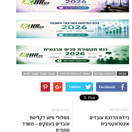
ות עובדים
המוסד לבטיחות ולגיהות
עצות למנהל משאבי אנוש
Twitter
Face
כתבה הבאה
ת עובדים
מסלולי סיוע לקליטת
בית
עובדים בעסקים – משרד
התמ"ת