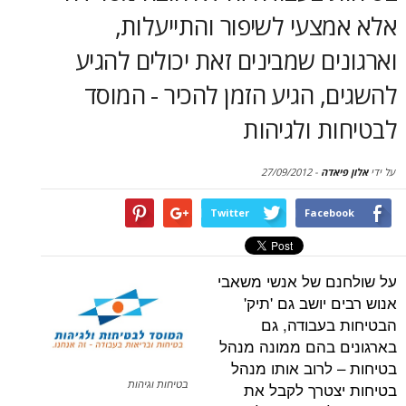
סקירות
עי לשיפור והתייעלות,
ם שמבינים זאת יכולים להגיע
דף הבית
 הגיע הזמן להכיר - המוסד
 ולגיהות
דה
-
27/09/2012
Twitter
Face
 של אנשי משאבי
יושב גם 'תיק'
עבודה, גם
בהם ממונה מנהל
לרוב אותו מנהל
טרך לקבל את
בטיחות וגיהות