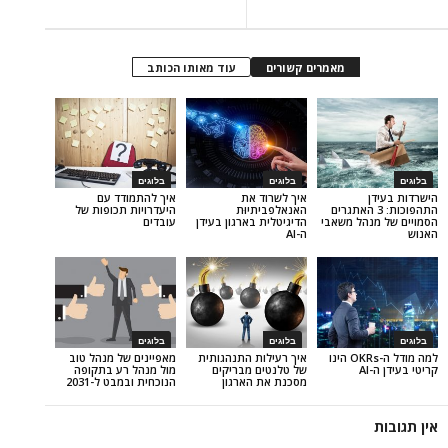
מאמרים קשורים
עוד מאותו הכותב
בלוגים
בלוגים
איך לשרוד את
איך להתמודד עם
וכות: 3 האתגרים
האנאלפביתיוּת
היעדרויות תכופות של
הל משאבי
הדיגיטלית בארגון בעידן
עובדים
ה-AI
בלוגים
בלוגים
למה מודל ה-OKRs הינו
איך רעילות התנהגותית
מאפיינים של מנהל טוב
של טלנטים מבריקים
מול מנהל רע בתקופה
מסכנת את הארגון
הנוכחית ובמבט ל-2031