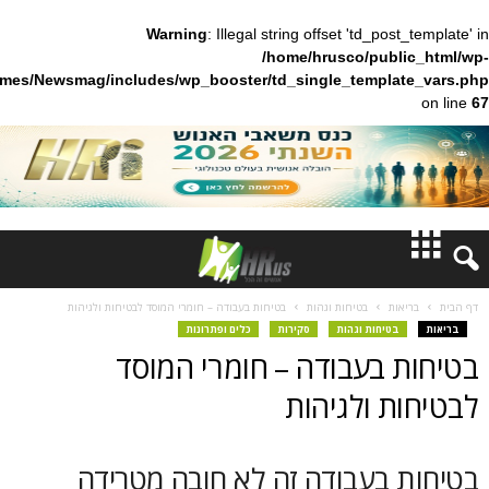
Warning
: Illegal string offset 'td_pos
/home/hrusco/publ
content/themes/Newsmag/includes/wp_booster/td_single_templa
חדשות
ות
בטיחות וגהות
בטיחות בעבודה – חומרי המוסד לבטיחות ולגיהות
בטיחות וגהות
סקירות
כלים ופתרונות
דעות
 בעבודה – חומרי המוסד
ברנז'ה
ת ולגיהות
מאמרים
 בעבודה זה לא חובה מטרידה