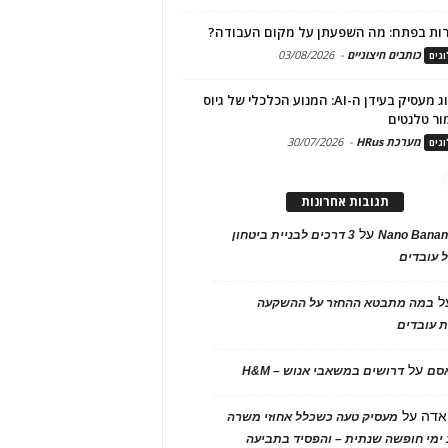
ות בפתח: מה השפעתן על מקום העבודה?
כותבים חיצוניים
-
03/08/2026
גים
מיתוג מעסיק בעידן ה-AI: המנוע הכלכלי של גיוס
ור טלנטים
מערכת HRus
-
30/07/2026
גים
תגובות אחרונות
על
Nano Banan
3 דרכים לבניית ביטחון
 עובדים
ל
במה מתבטא ההחזר על ההשקעה
 עובדים
על
אסם
דרושים במשאבי אנוש – H&M
אדה
על
מעסיק טעה כשכלל אחוזי משרה
ימי חופשה שנתית – והפסיד בתביעה