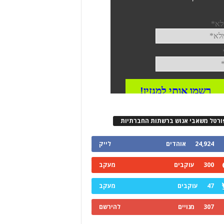
ורטל משאבי אנוש ברשתות החברתיות
24,924
אוהדים
לייק
300
עוקבים
מעקב
47
עוקבים
מעקב
307
מנויים
להירשם