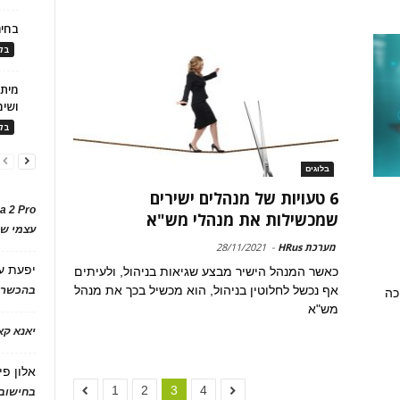
בחיר
בלו
ושימ
בלו
בלוגים
6 טעויות של מנהלים ישירים
a 2 Pro
שמכשילות את מנהלי מש"א
עצמי של
מערכת HRus
-
28/11/2021
יפעת
ע
כאשר המנהל הישיר מבצע שגיאות בניהול, ולעיתים
אף נכשל לחלוטין בניהול, הוא מכשיל בכך את מנהל
בהכשרת
כה
מש"א
יאנא ק
אלון פי
1
2
3
4
בחישוב 