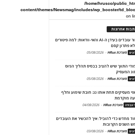
/home/hrusco/public_ht
content/themes/Newsmag/includes/wp_booster/td_blo
on l
תבות אחרונות
שימור עובדים בעידן ה-AI והאי-וודאות: למה פיטורים
א פתרון קסם
מערכת HRus
-
05/08/2026
גים
מודי התווך שיש להציב בבסיס תהליך הגיוס
וג המעסיק
מערכת HRus
-
05/08/2026
גים
פי מעסיקים תחת אותו גג: חובת שימוע וחלף
עה מוקדמת
מערכת HRus
-
04/08/2026
י עבודה
ד מחדש כדי להוביל: איך להכשיר את העובדים
ש השנים הקרובות
מערכת HRus
-
03/08/2026
גים