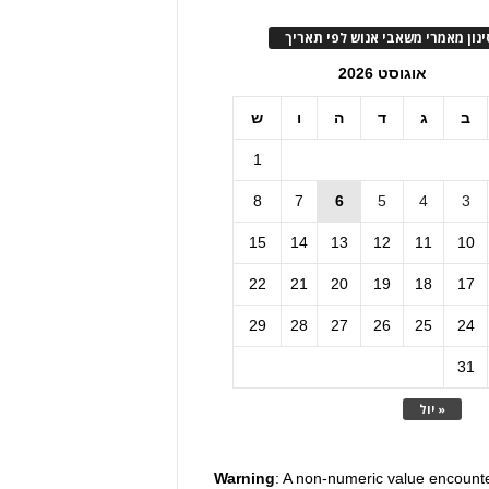
ינון מאמרי משאבי אנוש לפי תאריך
אוגוסט 2026
ב
ג
ד
ה
ו
ש
1
8
7
6
5
4
3
15
14
13
12
11
10
22
21
20
19
18
17
29
28
27
26
25
24
31
« יול
Warning
: A non-numeric value encount