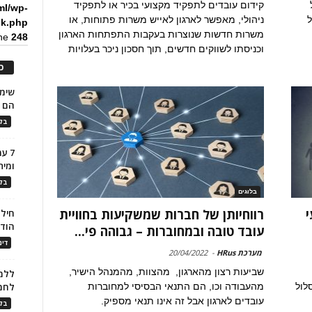
קידום עובדים לתפקיד מקצועי בכיר או לתפקיד
ml/wp-
ל
ניהולי, מאפשר לארגון לאייש משרות פתוחות, או
ck.php
משרות חדשות שנוצרות בעקבות התפתחות הארגון
ine
248
וכניסתו לשווקים חדשים, תוך חסכון ניכר בעלויות
כ
הם ל
בלו
7 ע
ומית
בלו
בלוגים
י
רווחיותן של חברות שמשקיעות בחוויית
חילו
הוד
עובד טובה ובמחוברות – גבוהה פי...
דינ
מערכת HRus
-
20/04/2022
שביעות רצון מהארגון, מהצוות, מהמנהל הישיר,
ללמו
לול
מהעבודה וכו, הם התנאי הבסיסי למחוברות
לחמ
עובדים לארגון אבל זה אינו תנאי מספיק.
בלו