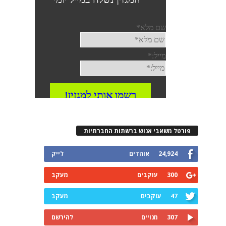
פורטל משאבי אנוש ברשתות החברתיות
24,924
אוהדים
לייק
300
עוקבים
מעקב
47
עוקבים
מעקב
307
מנויים
להירשם