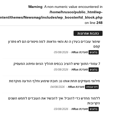
Warning
: A non-numeric value encountered in
/home/hrusco/public_html/wp-
ntent/themes/Newsmag/includes/wp_booster/td_block.php
on line
248
כתבות אחרונות
שימור עובדים בעידן ה-AI והאי-וודאות: למה פיטורים הם לא פתרון
קסם
מערכת HRus
-
05/08/2026
בלוגים
7 עמודי התווך שיש להציב בבסיס תהליך הגיוס ומיתוג המעסיק
מערכת HRus
-
05/08/2026
בלוגים
חילופי מעסיקים תחת אותו גג: חובת שימוע וחלף הודעה מוקדמת
מערכת HRus
-
04/08/2026
דיני עבודה
ללמוד מחדש כדי להוביל: איך להכשיר את העובדים לחמש השנים
הקרובות
מערכת HRus
-
03/08/2026
בלוגים