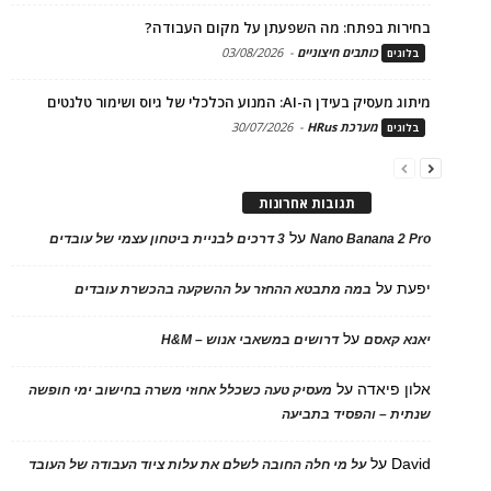
בחירות בפתח: מה השפעתן על מקום העבודה?
כותבים חיצוניים
-
03/08/2026
בלוגים
מיתוג מעסיק בעידן ה-AI: המנוע הכלכלי של גיוס ושימור טלנטים
מערכת HRus
-
30/07/2026
בלוגים
תגובות אחרונות
על
Nano Banana 2 Pro
3 דרכים לבניית ביטחון עצמי של עובדים
יפעת
על
במה מתבטא ההחזר על ההשקעה בהכשרת עובדים
על
יאנא קאסם
דרושים במשאבי אנוש – H&M
אלון פיאדה
על
מעסיק טעה כשכלל אחוזי משרה בחישוב ימי חופשה
שנתית – והפסיד בתביעה
David
על
על מי חלה החובה לשלם את עלות ציוד העבודה של העובד