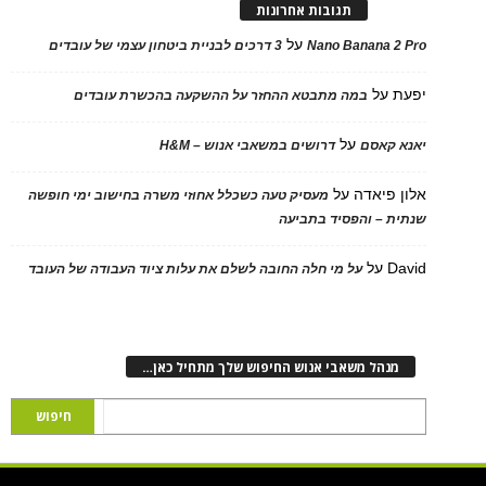
תגובות אחרונות
על
Nano Banana 2 Pro
3 דרכים לבניית ביטחון עצמי של עובדים
יפעת
על
במה מתבטא ההחזר על ההשקעה בהכשרת עובדים
על
יאנא קאסם
דרושים במשאבי אנוש – H&M
אלון פיאדה
על
מעסיק טעה כשכלל אחוזי משרה בחישוב ימי חופשה
שנתית – והפסיד בתביעה
David
על
על מי חלה החובה לשלם את עלות ציוד העבודה של העובד
מנהל משאבי אנוש החיפוש שלך מתחיל כאן…