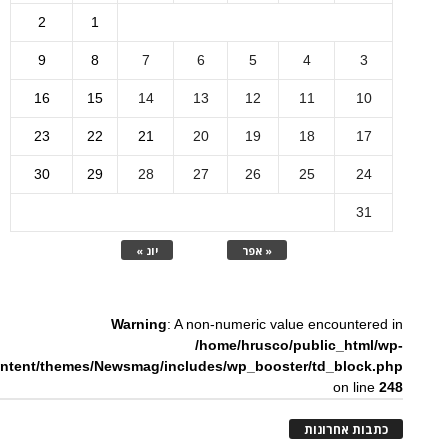
2
1
9
8
7
6
5
4
3
16
15
14
13
12
11
10
23
22
21
20
19
18
17
30
29
28
27
26
25
24
31
« אפר
יונ »
Warning
: A non-numeric value encountered in
/home/hrusco/public_html/wp-
ntent/themes/Newsmag/includes/wp_booster/td_block.php
on line
248
כתבות אחרונות