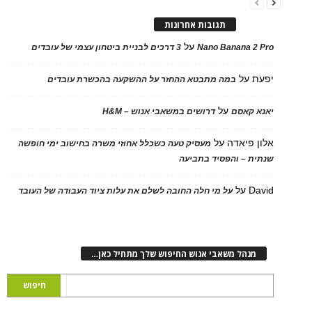
תגובות אחרונות
על
Nano Banana 2 Pro
3 דרכים לבניית ביטחון עצמי של עובדים
יפעת
על
במה מתבטא ההחזר על ההשקעה בהכשרת עובדים
על
יאנא קאסם
דרושים במשאבי אנוש – H&M
אלון פיאדה
על
מעסיק טעה כשכלל אחוזי משרה בחישוב ימי חופשה
שנתית – והפסיד בתביעה
David
על
על מי חלה החובה לשלם את עלות ציוד העבודה של העובד
מנהל משאבי אנוש החיפוש שלך מתחיל כאן…