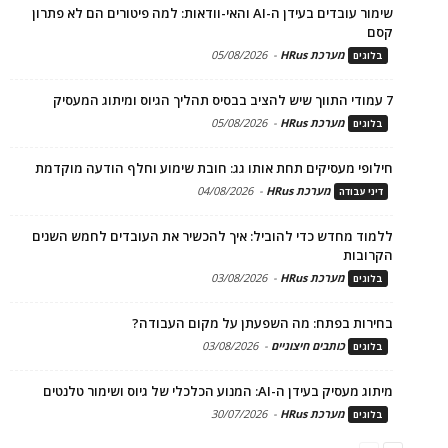
שימור עובדים בעידן ה-AI והאי-וודאות: למה פיטורים הם לא פתרון
קסם
מערכת HRus
-
05/08/2026
בלוגים
7 עמודי התווך שיש להציב בבסיס תהליך הגיוס ומיתוג המעסיק
מערכת HRus
-
05/08/2026
בלוגים
חילופי מעסיקים תחת אותו גג: חובת שימוע וחלף הודעה מוקדמת
מערכת HRus
-
04/08/2026
דיני עבודה
ללמוד מחדש כדי להוביל: איך להכשיר את העובדים לחמש השנים
הקרובות
מערכת HRus
-
03/08/2026
בלוגים
בחירות בפתח: מה השפעתן על מקום העבודה?
כותבים חיצוניים
-
03/08/2026
בלוגים
מיתוג מעסיק בעידן ה-AI: המנוע הכלכלי של גיוס ושימור טלנטים
מערכת HRus
-
30/07/2026
בלוגים