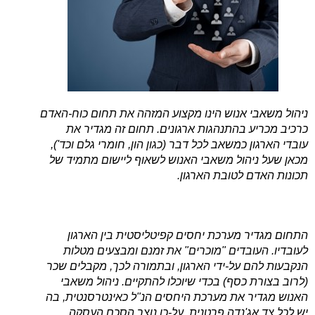
ניהול משאבי אנוש הינו מקצוע המזהה את תחום כוח-האדם
כרכיב מכריע בהתנהגות ארגונים. תחום זה מגדיר את
עובדי הארגון כמשאב לכל דבר (כגון הון, חומרי גלם וכד'),
מכאן שעל ניהול משאבי האנוש לשאוף ליישום מתמיד של
תכונות האדם לטובת הארגון.
התחום מגדיר מערכת יחסים קפיטליסטית בין הארגון
לעובדיו. העובדים "מוכרים" את זמנם ומבצעים מטלות
הנקבעות להם על-ידי הארגון, ובתמורה לכך, מקבלים שכר
(לרוב בצורת כסף) בכדי שיוכלו להתקיים. ניהול משאבי
האנוש מגדיר את מערכת היחסים הנ"ל כאינטרסנטית, בה
יש לכל צד אג'נדה פרטנית, על-כן נוצר הסכם העסקה.