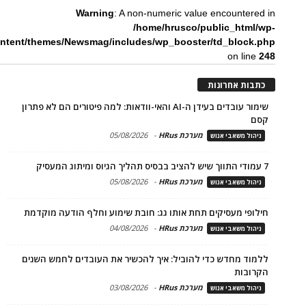
Warning
: A non-numeric value encountered in
/home/hrusco/public_html/wp-
ntent/themes/Newsmag/includes/wp_booster/td_block.php
on line
248
כתבות אחרונות
שימור עובדים בעידן ה-AI והאי-וודאות: למה פיטורים הם לא פתרון
קסם
מערכת HRus
-
05/08/2026
ניהול משאבי אנוש
7 עמודי התווך שיש להציב בבסיס תהליך הגיוס ומיתוג המעסיק
מערכת HRus
-
05/08/2026
ניהול משאבי אנוש
חילופי מעסיקים תחת אותו גג: חובת שימוע וחלף הודעה מוקדמת
מערכת HRus
-
04/08/2026
ניהול משאבי אנוש
ללמוד מחדש כדי להוביל: איך להכשיר את העובדים לחמש השנים
הקרובות
מערכת HRus
-
03/08/2026
ניהול משאבי אנוש