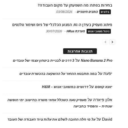
בחירות בפתח: מה השפעתן על מקום העבודה?
כותבים חיצוניים
-
03/08/2026
בלוגים
מיתוג מעסיק בעידן ה-AI: המנוע הכלכלי של גיוס ושימור טלנטים
מערכת HRus
-
30/07/2026
ניהול משאבי אנוש
תגובות אחרונות
על
Nano Banana 2 Pro
3 דרכים לבניית ביטחון עצמי של עובדים
יפעת
על
במה מתבטא ההחזר על ההשקעה בהכשרת עובדים
על
יאנא קאסם
דרושים במשאבי אנוש – H&M
אלון פיאדה
על
מעסיק טעה כשכלל אחוזי משרה בחישוב ימי חופשה
שנתית – והפסיד בתביעה
David
על
על מי חלה החובה לשלם את עלות ציוד העבודה של העובד