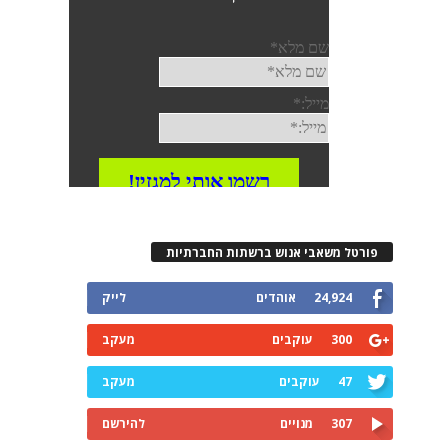
פורטל משאבי אנוש ברשתות החברתיות
24,924
אוהדים
לייק
300
עוקבים
מעקב
47
עוקבים
מעקב
307
מנויים
להירשם