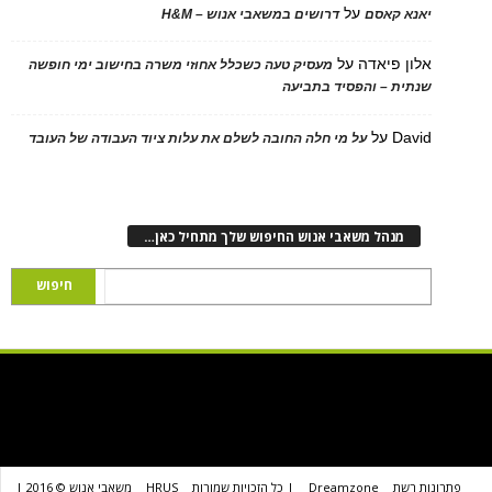
על
 קאסם
דרושים במשאבי אנוש – H&M
 פיאדה
על
מעסיק טעה כשכלל אחוזי משרה בחישוב ימי חופשה
ת – והפסיד בתביעה
D
על
על מי חלה החובה לשלם את עלות ציוד העבודה של העובד
נהל משאבי אנוש החיפוש שלך מתחיל כאן…
שת
Dreamzone
| כל הזכויות שמורות
HRUS
משאבי אנוש © 2016 |