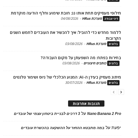
פי מעסיקים תחת אותו גג: חובת שימוע וחלף הודעה מוקדמת
מערכת HRus
-
04/08/2026
 עבודה
ד מחדש כדי להוביל: איך להכשיר את העובדים לחמש השנים
בות
מערכת HRus
-
03/08/2026
ים
ות בפתח: מה השפעתן על מקום העבודה?
כותבים חיצוניים
-
03/08/2026
ים
בעידן ה-AI: המנוע הכלכלי של גיוס ושימור טלנטים
מערכת HRus
-
30/07/2026
ים
תגובות אחרונות
על
Nano Banana 2
3 דרכים לבניית ביטחון עצמי של עובדים
על
במה מתבטא ההחזר על ההשקעה בהכשרת עובדים