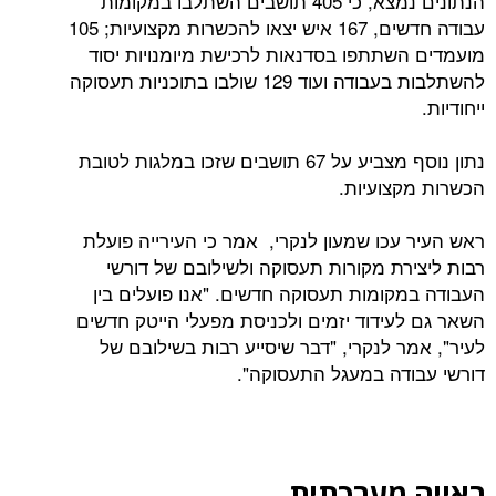
הנתונים נמצא, כי 405 תושבים השתלבו במקומות
עבודה חדשים, 167 איש יצאו להכשרות מקצועיות; 105
שתתפו בסדנאות לרכישת מיומנויות יסוד
להשתלבות בעבודה ועוד 129 שולבו בתוכניות תעסוקה
נתון נוסף מצביע על 67 תושבים שזכו במלגות לטובת
צועיות.
עכו שמעון לנקרי, אמר כי העירייה פועלת
רת מקורות תעסוקה ולשילובם של דורשי
קומות תעסוקה חדשים. "אנו פועלים בין
עידוד יזמים ולכניסת מפעלי הייטק חדשים
 לנקרי, "דבר שיסייע רבות בשילובם של
דה במעגל התעסוקה".
מערכתית