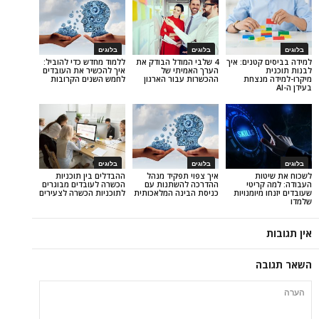
בלוגים
בלוגים
טנים: איך
4 שלבי המודל הבודק את
ללמוד מחדש כדי להוביל:
הערך האמיתי של
איך להכשיר את העובדים
נצחת
ההכשרות עבור הארגון
לחמש השנים הקרובות
בלוגים
בלוגים
ת
איך צפוי תפקיד מנהל
ההבדלים בין תוכניות
ריטי
ההדרכה להשתנות עם
הכשרה לעובדים מבוגרים
יומנויות
כניסת הבינה המלאכותית
לתוכניות הכשרה לצעירים
ה