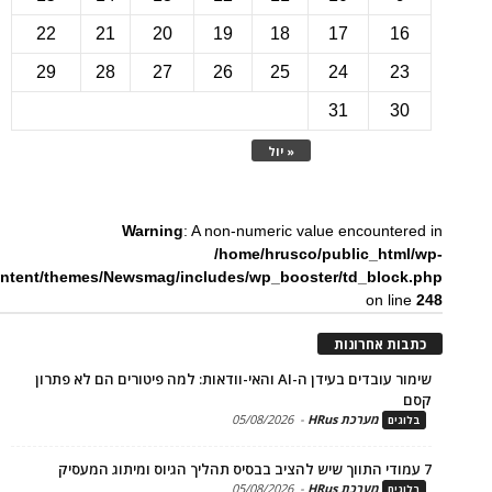
22
21
20
19
18
17
1
29
28
27
26
25
24
2
31
3
« יול
Warning
: A non-numeric value encounte
/home/hrusco/public_htm
content/themes/Newsmag/includes/wp_booster/td_bloc
on li
ת אחרונות
שימור עובדים בעידן ה-AI והאי-וודאות: למה פיטורים הם לא פתרון
מערכת HRus
-
05/08/2026
ים
מערכת HRus
-
05/08/2026
ים