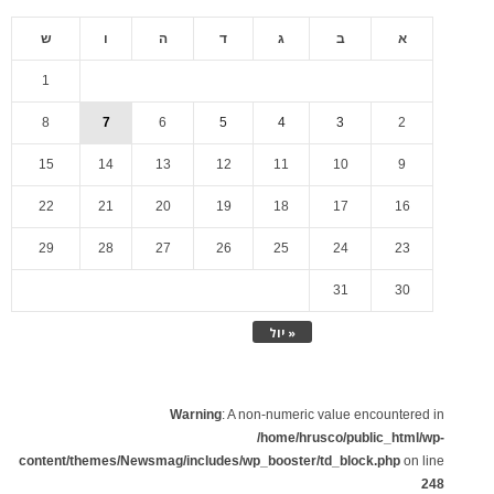
א
ב
ג
ד
ה
ו
ש
1
8
7
6
5
4
3
2
15
14
13
12
11
10
9
22
21
20
19
18
17
16
29
28
27
26
25
24
23
31
30
« יול
Warning
: A non-numeric value encountered in
/home/hrusco/public_html/wp-
content/themes/Newsmag/includes/wp_booster/td_block.php
on line
248