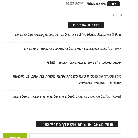
מערכת HRus
-
30/07/2026
בלוגים
תגובות אחרונות
Nano Banana 2 Pro
על
3 דרכים לבניית ביטחון עצמי של עובדים
יפעת
על
במה מתבטא ההחזר על ההשקעה בהכשרת עובדים
יאנא קאסם
על
דרושים במשאבי אנוש – H&M
אלון פיאדה
על
מעסיק טעה כשכלל אחוזי משרה בחישוב ימי חופשה
שנתית – והפסיד בתביעה
David
על
על מי חלה החובה לשלם את עלות ציוד העבודה של העובד
מנהל משאבי אנוש החיפוש שלך מתחיל כאן…