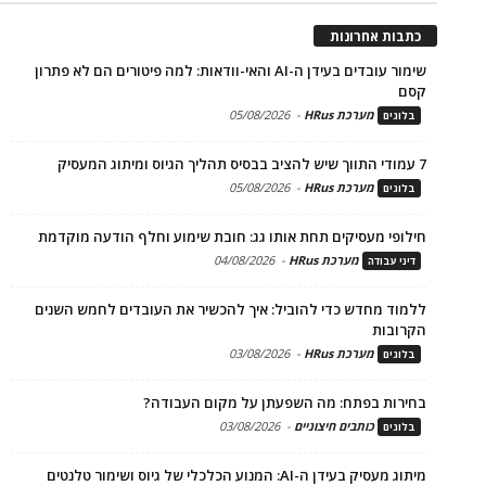
כתבות אחרונות
שימור עובדים בעידן ה-AI והאי-וודאות: למה פיטורים הם לא פתרון
קסם
מערכת HRus
-
05/08/2026
בלוגים
7 עמודי התווך שיש להציב בבסיס תהליך הגיוס ומיתוג המעסיק
מערכת HRus
-
05/08/2026
בלוגים
חילופי מעסיקים תחת אותו גג: חובת שימוע וחלף הודעה מוקדמת
מערכת HRus
-
04/08/2026
דיני עבודה
ללמוד מחדש כדי להוביל: איך להכשיר את העובדים לחמש השנים
הקרובות
מערכת HRus
-
03/08/2026
בלוגים
בחירות בפתח: מה השפעתן על מקום העבודה?
כותבים חיצוניים
-
03/08/2026
בלוגים
מיתוג מעסיק בעידן ה-AI: המנוע הכלכלי של גיוס ושימור טלנטים