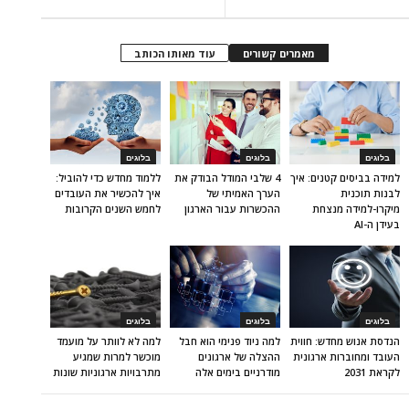
מאמרים קשורים
עוד מאותו הכותב
בלוגים
בלוגים
בלוגים
למידה בביסים קטנים: איך
4 שלבי המודל הבודק את
ללמוד מחדש כדי להוביל:
לבנות תוכנית
הערך האמיתי של
איך להכשיר את העובדים
מיקרו-למידה מנצחת
ההכשרות עבור הארגון
לחמש השנים הקרובות
בעידן ה-AI
בלוגים
בלוגים
בלוגים
הנדסת אנוש מחדש: חווית
למה ניוד פנימי הוא חבל
למה לא לוותר על מועמד
העובד ומחוברות ארגונית
ההצלה של ארגונים
מוכשר למרות שמגיע
לקראת 2031
מודרניים בימים אלה
מתרבויות ארגוניות שונות