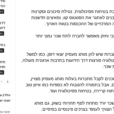
חילו
הוד
ת בטיחות פסיכולוגית, נטילת סיכונים וסקרנות
דינ
נים לאתגר את הסטטוס קוו, ומאיצים חדשנות
 המרכזיים של ההכנסות בטווח הארוך.
ללמו
לחמ
בלו
י וחזק מאפשר לחברה לתת שכר נמוך יותר
בחיר
בלו
רות שיש להן מותג מעסיק יוצאי דופן, כמו למשל
ולוגיה פורצות דרך הידועות בתרבות ארגונית מעולה,
ת שכר.
ושימ
בלו
נים לקבל מחברות בעלות מותג מעסיק מצויין,
 אבל בתמורה להטבות לא כספיות כמו איזון טוב
תוח קריירה, בטיחות פסיכולוגית ועוד.
a 2 Pro
עצמי של
שכר יורד מתחת לסף תחרותי בשוק, גם מותג
הצורך לעמוד בצרכים פיננסיים בסיסיים.
יפעת
על