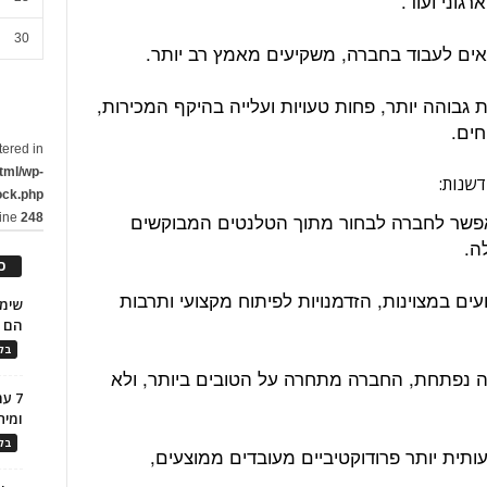
רגוני ועוד.
30
אים לעבוד בחברה, משקיעים מאמץ רב יותר.
ת גבוהה יותר, פחות טעויות ועלייה בהיקף המכירות,
חים.
tered in
tml/wp-
ock.php
אפשר לחברה לבחור מתוך הטלנטים המבוקשים
line
248
ה.
כ
ים במצוינות, הזדמנויות לפיתוח מקצועי ותרבות
הם ל
בלו
 נפתחת, החברה מתחרה על הטובים ביותר, ולא
7 ע
ומית
בלו
ותית יותר פרודוקטיביים מעובדים ממוצעים,