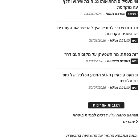
פי מעסיקים תחת אותו גג: חובת שימוע וחלף
עה מוקדמת
מערכת HRus
-
04/08/2026
י עבודה
ד מחדש כדי להוביל: איך להכשיר את העובדים
ש השנים הקרובות
מערכת HRus
-
03/08/2026
גים
ות בפתח: מה השפעתן על מקום העבודה?
כותבים חיצוניים
-
03/08/2026
גים
מיתוג מעסיק בעידן ה-AI: המנוע הכלכלי של גיוס
ור טלנטים
מערכת HRus
-
30/07/2026
גים
תגובות אחרונות
Nano Banan
על
3 דרכים לבניית ביטחון
 עובדים
במה מתבטא ההחזר על ההשקעה בהכשרת