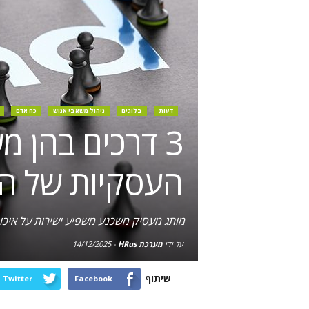
דעות
בלוגים
ניהול משאבי אנוש
כח אדם
3 דרכים בהן 
העסקיות של ה
מותג מעסיק משכנע משפיע ישירות על איכות
על ידי
מערכת HRus
-
14/12/2025
שיתוף
Twitter
Facebook