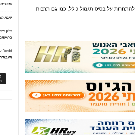
עובדים
להתחרות על בסיס תגמול כולל, כמו גם תרבות
יאנא ק
אלון פיא
בחישוב 
David
ע
העבודה 
מ
כ