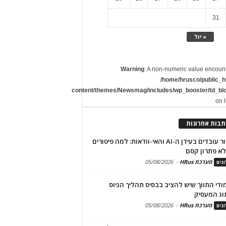
31
« יול
Warning
: A non-numeric value encoun
/home/hrusco/public_h
content/themes/Newsmag/includes/wp_booster/td_bl
on 
תבות אחרונות
שימור עובדים בעידן ה-AI והאי-וודאות: למה פיטורים
א פתרון קסם
מערכת HRus
-
05/08/2026
גים
מודי התווך שיש להציב בבסיס תהליך הגיוס
וג המעסיק
מערכת HRus
-
05/08/2026
גים