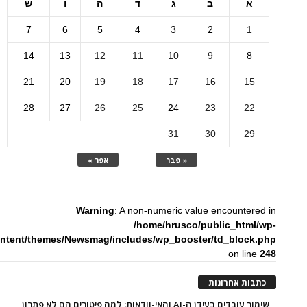
א
ב
ג
ד
ה
ו
ש
7
6
5
4
3
2
1
14
13
12
11
10
9
8
21
20
19
18
17
16
15
28
27
26
25
24
23
22
31
30
29
« פבר
אפר »
Warning
: A non-numeric value encountered in
/home/hrusco/public_html/wp-
ntent/themes/Newsmag/includes/wp_booster/td_block.php
on line
248
כתבות אחרונות
שימור עובדים בעידן ה-AI והאי-וודאות: למה פיטורים הם לא פתרון