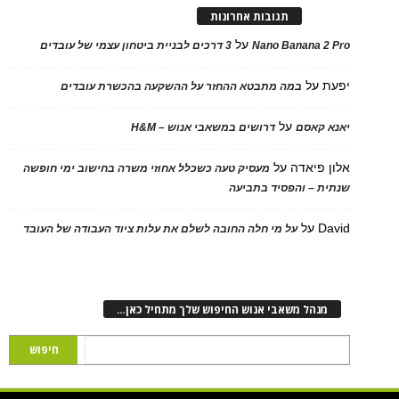
תגובות אחרונות
על
Nano Banana 2 Pro
3 דרכים לבניית ביטחון עצמי של עובדים
יפעת
על
במה מתבטא ההחזר על ההשקעה בהכשרת עובדים
על
יאנא קאסם
דרושים במשאבי אנוש – H&M
אלון פיאדה
על
מעסיק טעה כשכלל אחוזי משרה בחישוב ימי חופשה
שנתית – והפסיד בתביעה
David
על
על מי חלה החובה לשלם את עלות ציוד העבודה של העובד
מנהל משאבי אנוש החיפוש שלך מתחיל כאן…