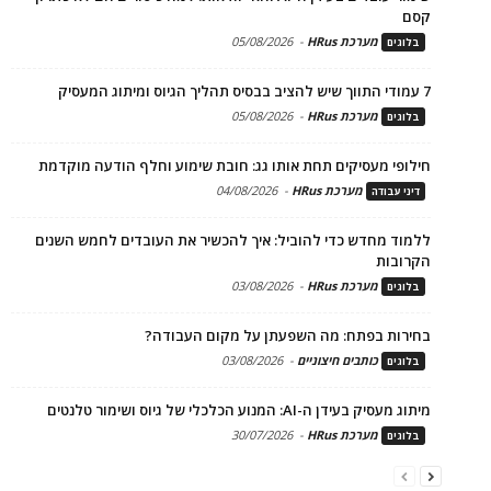
קסם
מערכת HRus
-
05/08/2026
בלוגים
7 עמודי התווך שיש להציב בבסיס תהליך הגיוס ומיתוג המעסיק
מערכת HRus
-
05/08/2026
בלוגים
חילופי מעסיקים תחת אותו גג: חובת שימוע וחלף הודעה מוקדמת
מערכת HRus
-
04/08/2026
דיני עבודה
ללמוד מחדש כדי להוביל: איך להכשיר את העובדים לחמש השנים
הקרובות
מערכת HRus
-
03/08/2026
בלוגים
בחירות בפתח: מה השפעתן על מקום העבודה?
כותבים חיצוניים
-
03/08/2026
בלוגים
מיתוג מעסיק בעידן ה-AI: המנוע הכלכלי של גיוס ושימור טלנטים
מערכת HRus
-
30/07/2026
בלוגים