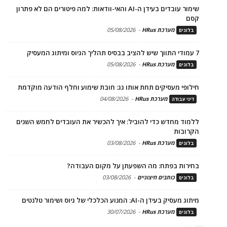
שימור עובדים בעידן ה-AI והאי-וודאות: למה פיטורים הם לא פתרון
קסם
מערכת HRus
-
05/08/2026
בלוגים
7 עמודי התווך שיש להציב בבסיס תהליך הגיוס ומיתוג המעסיק
מערכת HRus
-
05/08/2026
בלוגים
חילופי מעסיקים תחת אותו גג: חובת שימוע וחלף הודעה מוקדמת
מערכת HRus
-
04/08/2026
דיני עבודה
ללמוד מחדש כדי להוביל: איך להכשיר את העובדים לחמש השנים
הקרובות
מערכת HRus
-
03/08/2026
בלוגים
בחירות בפתח: מה השפעתן על מקום העבודה?
כותבים חיצוניים
-
03/08/2026
בלוגים
מיתוג מעסיק בעידן ה-AI: המנוע הכלכלי של גיוס ושימור טלנטים
מערכת HRus
-
30/07/2026
בלוגים