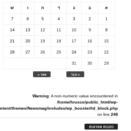
א
ב
ג
ד
ה
ו
ש
7
6
5
4
3
2
1
14
13
12
11
10
9
8
21
20
19
18
17
16
15
28
27
26
25
24
23
22
31
30
29
« פבר
אפר »
Warning
: A non-numeric value encountered in
/home/hrusco/public_html/wp-
ntent/themes/Newsmag/includes/wp_booster/td_block.php
on line
248
כתבות אחרונות