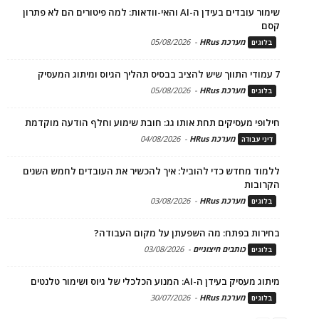
שימור עובדים בעידן ה-AI והאי-וודאות: למה פיטורים הם לא פתרון
קסם
מערכת HRus
-
05/08/2026
בלוגים
7 עמודי התווך שיש להציב בבסיס תהליך הגיוס ומיתוג המעסיק
מערכת HRus
-
05/08/2026
בלוגים
חילופי מעסיקים תחת אותו גג: חובת שימוע וחלף הודעה מוקדמת
מערכת HRus
-
04/08/2026
דיני עבודה
ללמוד מחדש כדי להוביל: איך להכשיר את העובדים לחמש השנים
הקרובות
מערכת HRus
-
03/08/2026
בלוגים
בחירות בפתח: מה השפעתן על מקום העבודה?
כותבים חיצוניים
-
03/08/2026
בלוגים
מיתוג מעסיק בעידן ה-AI: המנוע הכלכלי של גיוס ושימור טלנטים
מערכת HRus
-
30/07/2026
בלוגים