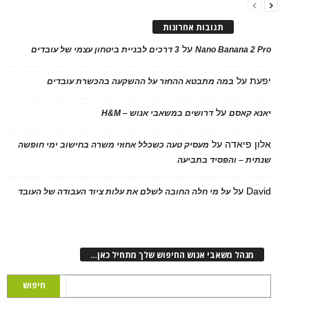
תגובות אחרונות
על
Nano Banana 2 Pro
3 דרכים לבניית ביטחון עצמי של עובדים
יפעת
על
במה מתבטא ההחזר על ההשקעה בהכשרת עובדים
על
יאנא קאסם
דרושים במשאבי אנוש – H&M
אלון פיאדה
על
מעסיק טעה כשכלל אחוזי משרה בחישוב ימי חופשה
שנתית – והפסיד בתביעה
David
על
על מי חלה החובה לשלם את עלות ציוד העבודה של העובד
מנהל משאבי אנוש החיפוש שלך מתחיל כאן…