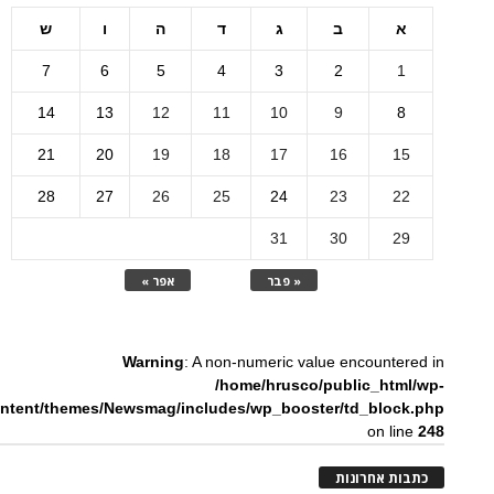
א
ב
ג
ד
ה
ו
ש
7
6
5
4
3
2
1
14
13
12
11
10
9
8
21
20
19
18
17
16
15
28
27
26
25
24
23
22
31
30
29
« פבר
אפר »
Warning
: A non-numeric value encountered in
/home/hrusco/public_html/wp-
ntent/themes/Newsmag/includes/wp_booster/td_block.php
on line
248
כתבות אחרונות