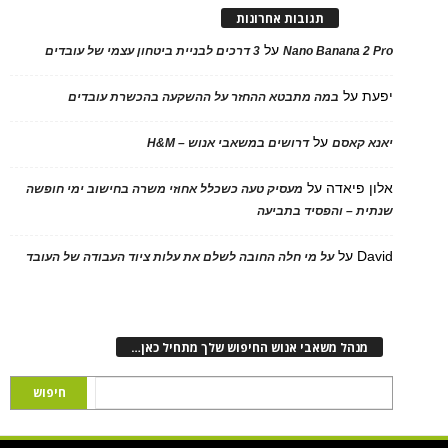
תגובות אחרונות
על
Nano Banana 2 Pro
3 דרכים לבניית ביטחון עצמי של עובדים
יפעת
על
במה מתבטא ההחזר על ההשקעה בהכשרת עובדים
על
יאנא קאסם
דרושים במשאבי אנוש – H&M
אלון פיאדה
על
מעסיק טעה כשכלל אחוזי משרה בחישוב ימי חופשה
שנתית – והפסיד בתביעה
David
על
על מי חלה החובה לשלם את עלות ציוד העבודה של העובד
מנהל משאבי אנוש החיפוש שלך מתחיל כאן…