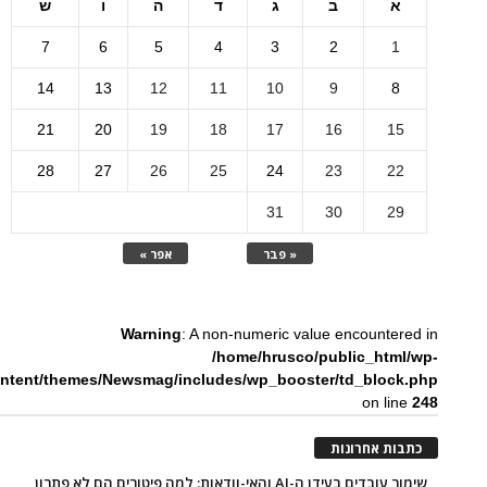
א
ב
ג
ד
ה
ו
ש
7
6
5
4
3
2
1
14
13
12
11
10
9
8
21
20
19
18
17
16
15
28
27
26
25
24
23
22
31
30
29
« פבר
אפר »
Warning
: A non-numeric value encountered in
/home/hrusco/public_html/wp-
ntent/themes/Newsmag/includes/wp_booster/td_block.php
on line
248
כתבות אחרונות
שימור עובדים בעידן ה-AI והאי-וודאות: למה פיטורים הם לא פתרון