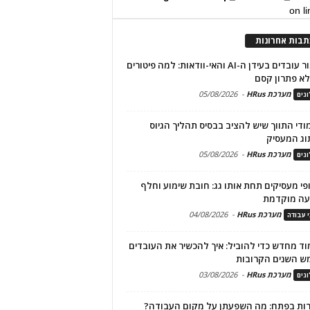
on l
תבות אחרונות
שימור עובדים בעידן ה-AI והאי-וודאות: למה פיטורים
א פתרון קסם
מערכת HRus
-
05/08/2026
גים
מודי התווך שיש להציב בבסיס תהליך הגיוס
וג המעסיק
מערכת HRus
-
05/08/2026
גים
פי מעסיקים תחת אותו גג: חובת שימוע וחלף
עה מוקדמת
מערכת HRus
-
04/08/2026
י עבודה
ד מחדש כדי להוביל: איך להכשיר את העובדים
ש השנים הקרובות
מערכת HRus
-
03/08/2026
גים
ות בפתח: מה השפעתן על מקום העבודה?