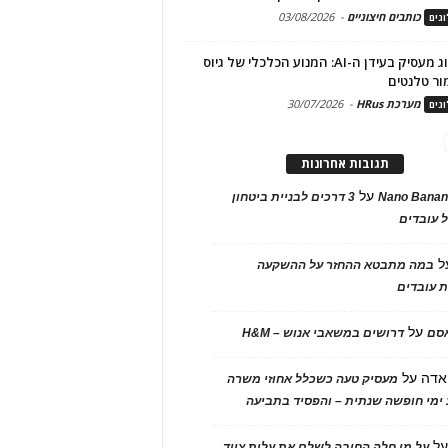
כותבים חיצוניים
-
03/08/2026
גים
מיתוג מעסיק בעידן ה-AI: המנוע הכלכלי של גיוס
ור טלנטים
מערכת HRus
-
30/07/2026
גים
תגובות אחרונות
על
Nano Banan
3 דרכים לבניית ביטחון
 עובדים
ל
במה מתבטא ההחזר על ההשקעה
 עובדים
על
אסם
דרושים במשאבי אנוש – H&M
אדה
על
מעסיק טעה כשכלל אחוזי משרה
ימי חופשה שנתית – והפסיד בתביעה
ל
על מי חלה החובה לשלם את עלות ציוד