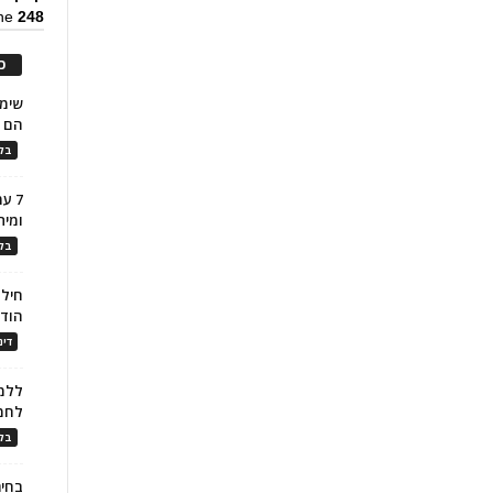
ine
248
כ
הם ל
בלו
7 ע
ומית
בלו
חילו
הוד
דינ
ללמו
לחמ
בלו
בחיר