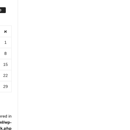
ס
א
1
8
15
22
29
ered in
ml/wp-
ck.php