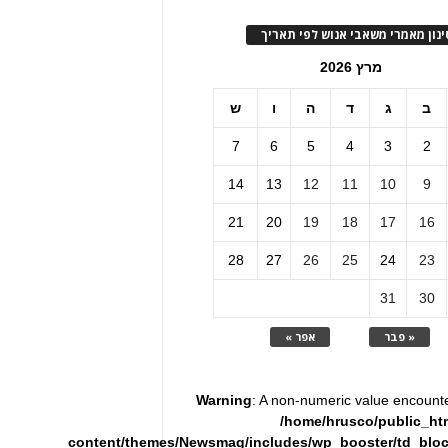
ינון מאמרי משאבי אנוש לפי תאריך
מרץ 2026
ב
ג
ד
ה
ו
ש
7
6
5
4
3
2
14
13
12
11
10
9
21
20
19
18
17
16
28
27
26
25
24
23
31
30
« פבר
אפר »
Warning
: A non-numeric value encount
/home/hrusco/public_ht
content/themes/Newsmag/includes/wp_booster/td_blo