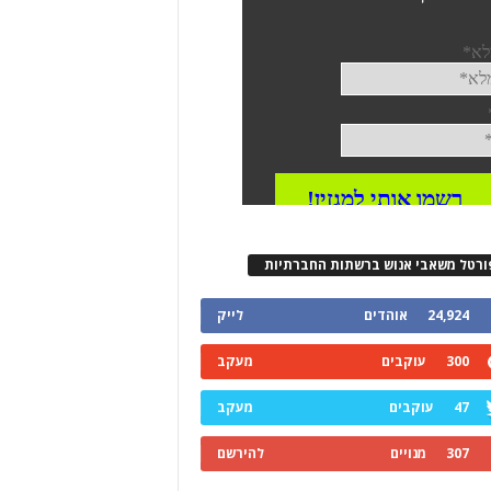
ורטל משאבי אנוש ברשתות החברתיות
24,924
אוהדים
לייק
300
עוקבים
מעקב
47
עוקבים
מעקב
307
מנויים
להירשם