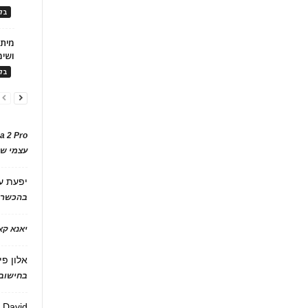
בלו
ושימ
בלו
a 2 Pro
עצמי של
יפעת
ע
בהכשרת
יאנא ק
אלון פי
בחישוב 
David
ע