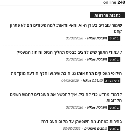
on line
248
כתבות אחרונות
שימור עובדים בעידן ה-AI והאי-וודאות: למה פיטורים הם לא פתרון
קסם
מערכת HRus
-
05/08/2026
בלוגים
7 עמודי התווך שיש להציב בבסיס תהליך הגיוס ומיתוג המעסיק
מערכת HRus
-
05/08/2026
בלוגים
חילופי מעסיקים תחת אותו גג: חובת שימוע וחלף הודעה מוקדמת
מערכת HRus
-
04/08/2026
דיני עבודה
ללמוד מחדש כדי להוביל: איך להכשיר את העובדים לחמש השנים
הקרובות
מערכת HRus
-
03/08/2026
בלוגים
בחירות בפתח: מה השפעתן על מקום העבודה?
כותבים חיצוניים
-
03/08/2026
בלוגים