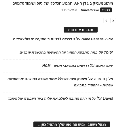
מיתוג מעסיק בעידן ה-AI: המנוע הכלכלי של גיוס ושימור טלנטים
מערכת HRus
-
30/07/2026
בלוגים
תגובות אחרונות
על
Nano Banana 2 Pro
3 דרכים לבניית ביטחון עצמי של עובדים
יפעת
על
במה מתבטא ההחזר על ההשקעה בהכשרת עובדים
על
יאנא קאסם
דרושים במשאבי אנוש – H&M
אלון פיאדה
על
מעסיק טעה כשכלל אחוזי משרה בחישוב ימי חופשה
שנתית – והפסיד בתביעה
David
על
על מי חלה החובה לשלם את עלות ציוד העבודה של העובד
מנהל משאבי אנוש החיפוש שלך מתחיל כאן…