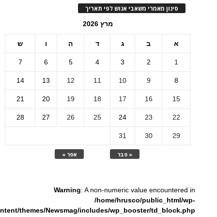
סינון מאמרי משאבי אנוש לפי תאריך
מרץ 2026
א
ב
ג
ד
ה
ו
ש
7
6
5
4
3
2
1
14
13
12
11
10
9
8
21
20
19
18
17
16
15
28
27
26
25
24
23
22
31
30
29
« פבר
אפר »
Warning
: A non-numeric value encountered in
/home/hrusco/public_html/wp-
ntent/themes/Newsmag/includes/wp_booster/td_block.php