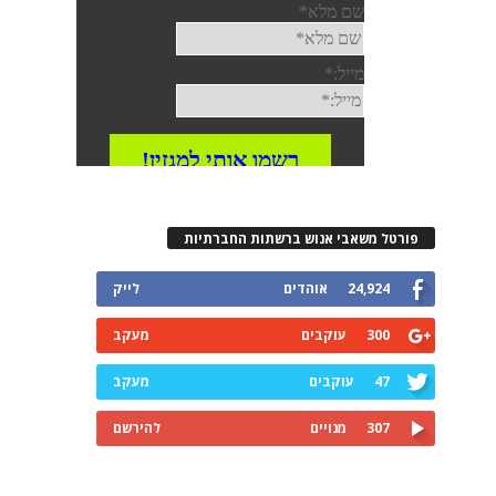
פורטל משאבי אנוש ברשתות החברתיות
24,924
אוהדים
לייק
300
עוקבים
מעקב
47
עוקבים
מעקב
307
מנויים
להירשם