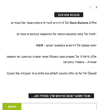
תגובות אחרונות
על
Nano Banana 2 Pro
3 דרכים לבניית ביטחון עצמי של עובדים
יפעת
על
במה מתבטא ההחזר על ההשקעה בהכשרת עובדים
על
יאנא קאסם
דרושים במשאבי אנוש – H&M
אלון פיאדה
על
מעסיק טעה כשכלל אחוזי משרה בחישוב ימי חופשה
שנתית – והפסיד בתביעה
David
על
על מי חלה החובה לשלם את עלות ציוד העבודה של העובד
מנהל משאבי אנוש החיפוש שלך מתחיל כאן…