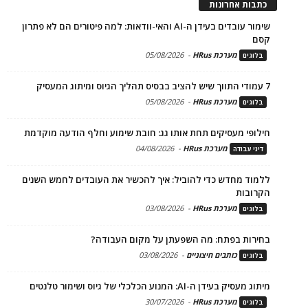
כתבות אחרונות
שימור עובדים בעידן ה-AI והאי-וודאות: למה פיטורים הם לא פתרון
קסם
מערכת HRus
-
05/08/2026
בלוגים
7 עמודי התווך שיש להציב בבסיס תהליך הגיוס ומיתוג המעסיק
מערכת HRus
-
05/08/2026
בלוגים
חילופי מעסיקים תחת אותו גג: חובת שימוע וחלף הודעה מוקדמת
מערכת HRus
-
04/08/2026
דיני עבודה
ללמוד מחדש כדי להוביל: איך להכשיר את העובדים לחמש השנים
הקרובות
מערכת HRus
-
03/08/2026
בלוגים
בחירות בפתח: מה השפעתן על מקום העבודה?
כותבים חיצוניים
-
03/08/2026
בלוגים
מיתוג מעסיק בעידן ה-AI: המנוע הכלכלי של גיוס ושימור טלנטים
מערכת HRus
-
30/07/2026
בלוגים