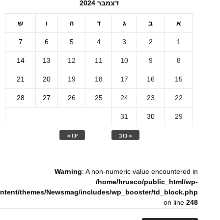
דצמבר 2024
א
ב
ג
ד
ה
ו
ש
7
6
5
4
3
2
1
14
13
12
11
10
9
8
21
20
19
18
17
16
15
28
27
26
25
24
23
22
31
30
29
« נוב
ינו »
Warning
: A non-numeric value encountered in
/home/hrusco/public_html/wp-
ntent/themes/Newsmag/includes/wp_booster/td_block.php
on line
248