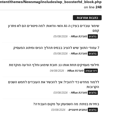
ntent/themes/Newsmag/includes/wp_booster/td_block.php
on line
248
כתבות אחרונות
שימור עובדים בעידן ה-AI והאי-וודאות: למה פיטורים הם לא פתרון
קסם
מערכת HRus
-
05/08/2026
בלוגים
7 עמודי התווך שיש להציב בבסיס תהליך הגיוס ומיתוג המעסיק
מערכת HRus
-
05/08/2026
בלוגים
חילופי מעסיקים תחת אותו גג: חובת שימוע וחלף הודעה מוקדמת
מערכת HRus
-
04/08/2026
דיני עבודה
ללמוד מחדש כדי להוביל: איך להכשיר את העובדים לחמש השנים
הקרובות
מערכת HRus
-
03/08/2026
בלוגים
בחירות בפתח: מה השפעתן על מקום העבודה?
כותבים חיצוניים
-
03/08/2026
בלוגים