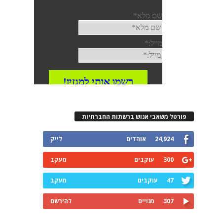
פורטל משאבי אנוש ברשתות החברתיות
24,924
אוהדים
לייק
300
עוקבים
מעקב
47
עוקבים
מעקב
307
מנויים
להירשם