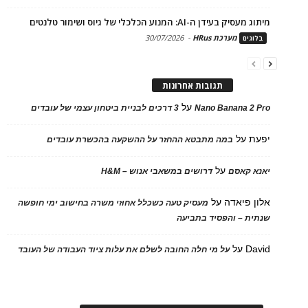
מיתוג מעסיק בעידן ה-AI: המנוע הכלכלי של גיוס ושימור טלנטים
מערכת HRus
-
30/07/2026
בלוגים
תגובות אחרונות
על
Nano Banana 2 Pro
3 דרכים לבניית ביטחון עצמי של עובדים
יפעת
על
במה מתבטא ההחזר על ההשקעה בהכשרת עובדים
על
יאנא קאסם
דרושים במשאבי אנוש – H&M
אלון פיאדה
על
מעסיק טעה כשכלל אחוזי משרה בחישוב ימי חופשה
שנתית – והפסיד בתביעה
David
על
על מי חלה החובה לשלם את עלות ציוד העבודה של העובד