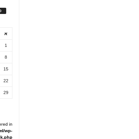
ס
א
1
8
15
22
29
ered in
ml/wp-
ck.php