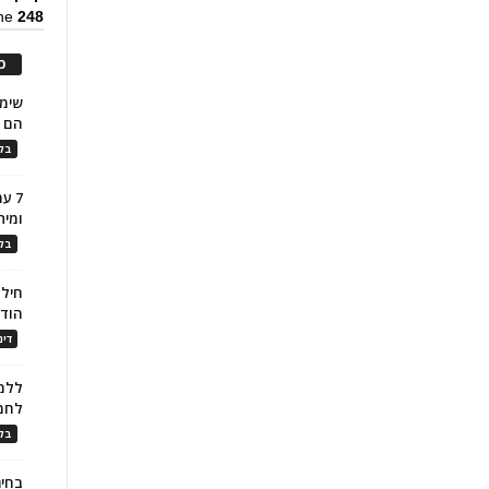
ine
248
כ
הם ל
בלו
7 ע
ומית
בלו
חילו
הוד
דינ
ללמו
לחמ
בלו
בחיר