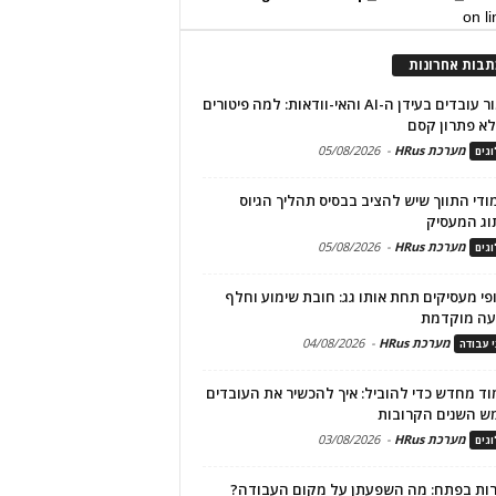
on l
תבות אחרונות
שימור עובדים בעידן ה-AI והאי-וודאות: למה פיטורים
א פתרון קסם
מערכת HRus
-
05/08/2026
גים
מודי התווך שיש להציב בבסיס תהליך הגיוס
וג המעסיק
מערכת HRus
-
05/08/2026
גים
פי מעסיקים תחת אותו גג: חובת שימוע וחלף
עה מוקדמת
מערכת HRus
-
04/08/2026
י עבודה
ד מחדש כדי להוביל: איך להכשיר את העובדים
ש השנים הקרובות
מערכת HRus
-
03/08/2026
גים
ות בפתח: מה השפעתן על מקום העבודה?