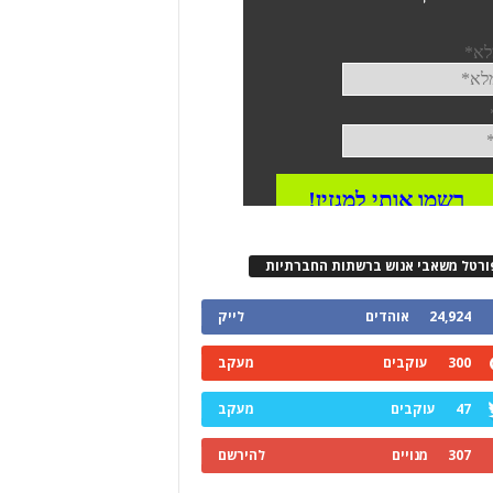
ורטל משאבי אנוש ברשתות החברתיות
24,924
אוהדים
לייק
300
עוקבים
מעקב
47
עוקבים
מעקב
307
מנויים
להירשם