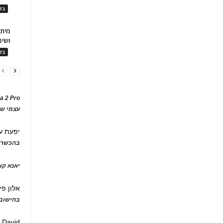
בלו
ושימ
בלו
a 2 Pro
עצמי של
יפעת
ע
בהכשרת
יאנא ק
אלון פי
בחישוב 
David
ע