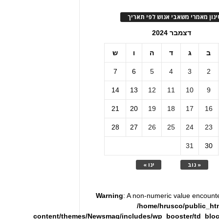
ינון מאמרי משאבי אנוש לפי תאריך
דצמבר 2024
ב
ג
ד
ה
ו
ש
7
6
5
4
3
2
14
13
12
11
10
9
21
20
19
18
17
16
28
27
26
25
24
23
31
30
« נוב
ינו »
Warning
: A non-numeric value encount
/home/hrusco/public_ht
content/themes/Newsmag/includes/wp_booster/td_blo