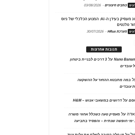
כותבים חיצוניים
-
03/08/2026
גים
מיתוג מעסיק בעידן ה-AI: המנוע הכלכלי של גיוס
ור טלנטים
מערכת HRus
-
30/07/2026
גים
תגובות אחרונות
על
Nano Banan
3 דרכים לבניית ביטחון
 עובדים
ל
במה מתבטא ההחזר על ההשקעה
 עובדים
על
אסם
דרושים במשאבי אנוש – H&M
אדה
על
מעסיק טעה כשכלל אחוזי משרה
ימי חופשה שנתית – והפסיד בתביעה
ל
על מי חלה החובה לשלם את עלות ציוד