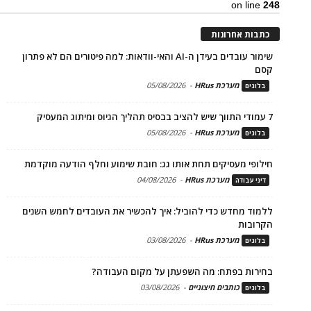
on line
248
כתבות אחרונות
שימור עובדים בעידן ה-AI והאי-וודאות: למה פיטורים הם לא פתרון
קסם
מערכת HRus
-
05/08/2026
בלוגים
7 עמודי התווך שיש להציב בבסיס תהליך הגיוס ומיתוג המעסיק
מערכת HRus
-
05/08/2026
בלוגים
חילופי מעסיקים תחת אותו גג: חובת שימוע וחלף הודעה מוקדמת
מערכת HRus
-
04/08/2026
דיני עבודה
ללמוד מחדש כדי להוביל: איך להכשיר את העובדים לחמש השנים
הקרובות
מערכת HRus
-
03/08/2026
בלוגים
בחירות בפתח: מה השפעתן על מקום העבודה?
כותבים חיצוניים
-
03/08/2026
בלוגים