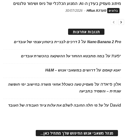
מיתוג מעסיק בעידן ה-AI: המנוע הכלכלי של גיוס ושימור טלנטים
מערכת HRus
-
30/07/2026
בלוגים
תגובות אחרונות
על
Nano Banana 2 Pro
3 דרכים לבניית ביטחון עצמי של עובדים
יפעת
על
במה מתבטא ההחזר על ההשקעה בהכשרת עובדים
על
יאנא קאסם
דרושים במשאבי אנוש – H&M
אלון פיאדה
על
מעסיק טעה כשכלל אחוזי משרה בחישוב ימי חופשה
שנתית – והפסיד בתביעה
David
על
על מי חלה החובה לשלם את עלות ציוד העבודה של העובד
מנהל משאבי אנוש החיפוש שלך מתחיל כאן…