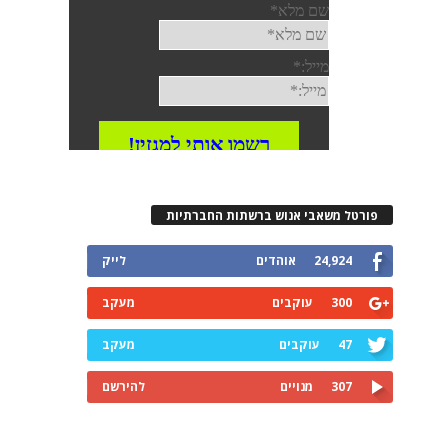
פורטל משאבי אנוש ברשתות החברתיות
24,924
אוהדים
לייק
300
עוקבים
מעקב
47
עוקבים
מעקב
307
מנויים
להירשם