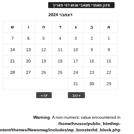
סינון מאמרי משאבי אנוש לפי תאריך
דצמבר 2024
א
ב
ג
ד
ה
ו
ש
7
6
5
4
3
2
1
14
13
12
11
10
9
8
21
20
19
18
17
16
15
28
27
26
25
24
23
22
31
30
29
« נוב
ינו »
Warning
: A non-numeric value encountered in
/home/hrusco/public_html/wp-
ntent/themes/Newsmag/includes/wp_booster/td_block.php