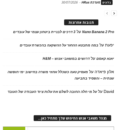
מערכת HRus
-
30/07/2026
בלוגים
תגובות אחרונות
על
Nano Banana 2 Pro
3 דרכים לבניית ביטחון עצמי של עובדים
יפעת
על
במה מתבטא ההחזר על ההשקעה בהכשרת עובדים
על
יאנא קאסם
דרושים במשאבי אנוש – H&M
אלון פיאדה
על
מעסיק טעה כשכלל אחוזי משרה בחישוב ימי חופשה
שנתית – והפסיד בתביעה
David
על
על מי חלה החובה לשלם את עלות ציוד העבודה של העובד
מנהל משאבי אנוש החיפוש שלך מתחיל כאן…