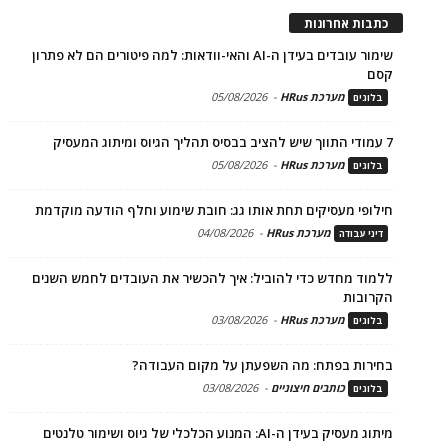
כתבות אחרונות
שימור עובדים בעידן ה-AI והאי-וודאות: למה פיטורים הם לא פתרון
קסם
מערכת HRus
-
05/08/2026
בלוגים
7 עמודי התווך שיש להציב בבסיס תהליך הגיוס ומיתוג המעסיק
מערכת HRus
-
05/08/2026
בלוגים
חילופי מעסיקים תחת אותו גג: חובת שימוע וחלף הודעה מוקדמת
מערכת HRus
-
04/08/2026
דיני עבודה
ללמוד מחדש כדי להוביל: איך להכשיר את העובדים לחמש השנים
הקרובות
מערכת HRus
-
03/08/2026
בלוגים
בחירות בפתח: מה השפעתן על מקום העבודה?
כותבים חיצוניים
-
03/08/2026
בלוגים
מיתוג מעסיק בעידן ה-AI: המנוע הכלכלי של גיוס ושימור טלנטים