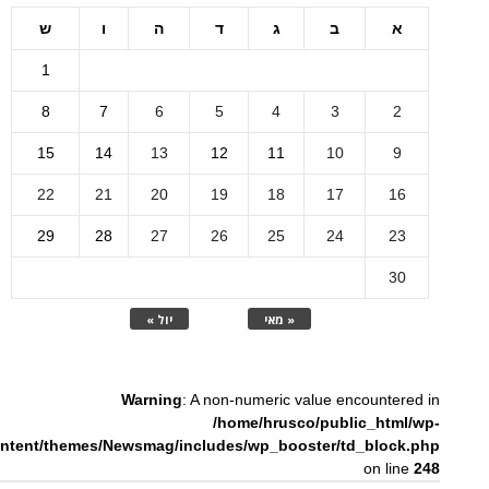
א
ב
ג
ד
ה
ו
ש
1
8
7
6
5
4
3
2
15
14
13
12
11
10
9
22
21
20
19
18
17
16
29
28
27
26
25
24
23
30
« מאי
יול »
Warning
: A non-numeric value encountered in
/home/hrusco/public_html/wp-
ntent/themes/Newsmag/includes/wp_booster/td_block.php
on line
248