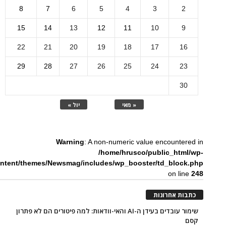
8
7
6
5
4
3
2
15
14
13
12
11
10
9
22
21
20
19
18
17
16
29
28
27
26
25
24
23
30
« מאי
יול »
Warning
: A non-numeric value encountered in
/home/hrusco/public_html/wp-
ntent/themes/Newsmag/includes/wp_booster/td_block.php
on line
248
כתבות אחרונות
שימור עובדים בעידן ה-AI והאי-וודאות: למה פיטורים הם לא פתרון
קסם