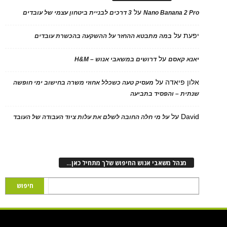
על
Nano Banana 2 Pro
3 דרכים לבניית ביטחון עצמי של עובדים
יפעת
על
במה מתבטא ההחזר על ההשקעה בהכשרת עובדים
על
יאנא קאסם
דרושים במשאבי אנוש – H&M
אלון פיאדה
על
מעסיק טעה כשכלל אחוזי משרה בחישוב ימי חופשה
שנתית – והפסיד בתביעה
David
על
על מי חלה החובה לשלם את עלות ציוד העבודה של העובד
מנהל משאבי אנוש החיפוש שלך מתחיל כאן…