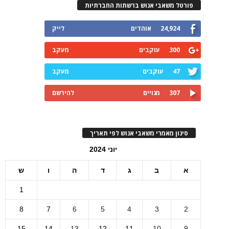
פורטל משאבי אנוש ברשתות החברתיות
24,924
אוהדים
לייק
300
עוקבים
מעקב
47
עוקבים
מעקב
307
מנויים
להירשם
סינון מאמרי משאבי אנוש לפי תאריך
יוני 2024
א
ב
ג
ד
ה
ו
ש
1
8
7
6
5
4
3
2
15
14
13
12
11
10
9