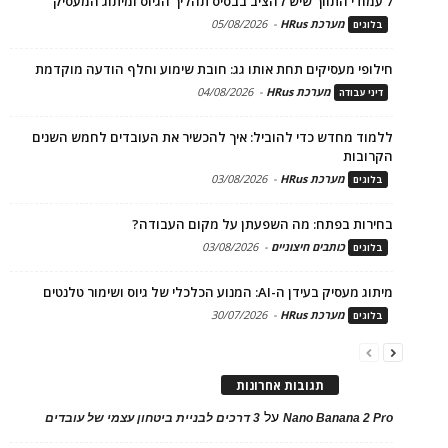
7 עמודי התווך שיש להציב בבסיס תהליך הגיוס ומיתוג המעסיק
מערכת HRus
-
05/08/2026
בלוגים
חילופי מעסיקים תחת אותו גג: חובת שימוע וחלף הודעה מוקדמת
מערכת HRus
-
04/08/2026
דיני עבודה
ללמוד מחדש כדי להוביל: איך להכשיר את העובדים לחמש השנים
הקרובות
מערכת HRus
-
03/08/2026
בלוגים
בחירות בפתח: מה השפעתן על מקום העבודה?
כותבים חיצוניים
-
03/08/2026
בלוגים
מיתוג מעסיק בעידן ה-AI: המנוע הכלכלי של גיוס ושימור טלנטים
מערכת HRus
-
30/07/2026
בלוגים
תגובות אחרונות
על
Nano Banana 2 Pro
3 דרכים לבניית ביטחון עצמי של עובדים