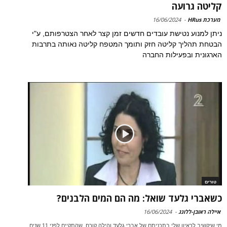
קליטה גרועה
מערכת HRus
-
16/06/2024
ניתן למנוע נטישת עובדים חדשים זמן קצר לאחר הצטרפותם, ע"י
הבטחת תהליך קליטה חזק ותומך המטפח קליטה נאותה בתרבות
הארגונית ובפעילות החברה
טורים
כשאברי גלעד שואל: מה הם המים הלבנים?
איילה ראובן-ללונג
-
16/06/2024
מי שיקשיב לראיון שלי בתכניתם של אברי גלעד והילה קורח, שהתקיים לפני 11 שנים