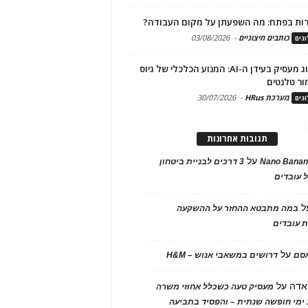
ות בפתח: מה השפעתן על מקום העבודה?
כותבים חיצוניים
-
03/08/2026
גים
מיתוג מעסיק בעידן ה-AI: המנוע הכלכלי של גיוס
ור טלנטים
מערכת HRus
-
30/07/2026
גים
תגובות אחרונות
על
Nano Banan
3 דרכים לבניית ביטחון
 עובדים
ל
במה מתבטא ההחזר על ההשקעה
 עובדים
על
אסם
דרושים במשאבי אנוש – H&M
אדה
על
מעסיק טעה כשכלל אחוזי משרה
ימי חופשה שנתית – והפסיד בתביעה