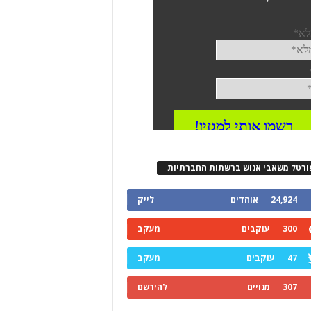
ורטל משאבי אנוש ברשתות החברתיות
24,924
אוהדים
לייק
300
עוקבים
מעקב
47
עוקבים
מעקב
307
מנויים
להירשם