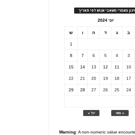
ינון מאמרי משאבי אנוש לפי תאריך
יוני 2024
ב
ג
ד
ה
ו
ש
1
8
7
6
5
4
3
15
14
13
12
11
10
22
21
20
19
18
17
29
28
27
26
25
24
« מאי
יול »
Warning
: A non-numeric value encount