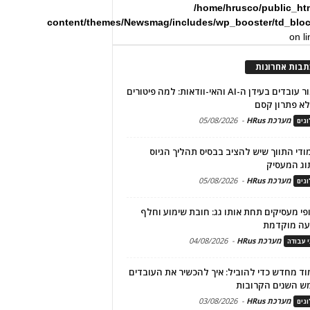
/home/hrusco/public_ht
content/themes/Newsmag/includes/wp_booster/td_blo
on l
תבות אחרונות
שימור עובדים בעידן ה-AI והאי-וודאות: למה פיטורים
א פתרון קסם
מערכת HRus
-
05/08/2026
גים
מודי התווך שיש להציב בבסיס תהליך הגיוס
וג המעסיק
מערכת HRus
-
05/08/2026
גים
פי מעסיקים תחת אותו גג: חובת שימוע וחלף
עה מוקדמת
מערכת HRus
-
04/08/2026
י עבודה
ד מחדש כדי להוביל: איך להכשיר את העובדים
ש השנים הקרובות
מערכת HRus
-
03/08/2026
גים