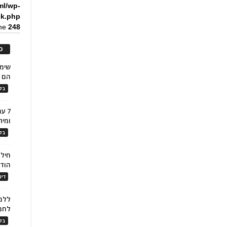
ml/wp-
ck.php
ine
248
כ
הם ל
בלו
7 ע
ומית
בלו
חילו
הוד
דינ
ללמו
לחמ
בלו