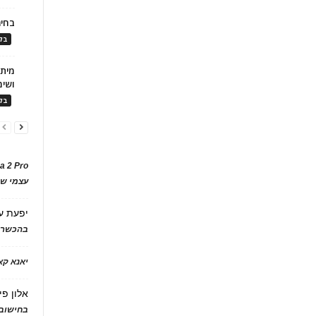
בחיר
בלו
ושימ
בלו
a 2 Pro
עצמי של
יפעת
ע
בהכשרת
יאנא ק
אלון פי
בחישוב 