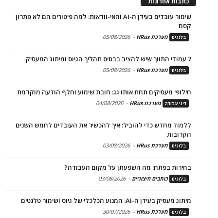
כתבות אחרונות
שימור עובדים בעידן ה-AI והאי-וודאות: למה פיטורים הם לא פתרון
קסם
מערכת HRus
-
05/08/2026
בלוגים
7 עמודי התווך שיש להציב בבסיס תהליך הגיוס ומיתוג המעסיק
מערכת HRus
-
05/08/2026
בלוגים
חילופי מעסיקים תחת אותו גג: חובת שימוע וחלף הודעה מוקדמת
מערכת HRus
-
04/08/2026
דיני עבודה
ללמוד מחדש כדי להוביל: איך להכשיר את העובדים לחמש השנים
הקרובות
מערכת HRus
-
03/08/2026
בלוגים
בחירות בפתח: מה השפעתן על מקום העבודה?
כותבים חיצוניים
-
03/08/2026
בלוגים
מיתוג מעסיק בעידן ה-AI: המנוע הכלכלי של גיוס ושימור טלנטים
מערכת HRus
-
30/07/2026
בלוגים