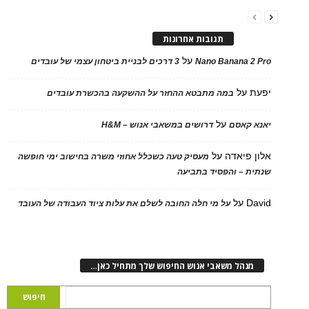
תגובות אחרונות
על
Nano Banana 2 Pro
3 דרכים לבניית ביטחון עצמי של עובדים
יפעת
על
במה מתבטא ההחזר על ההשקעה בהכשרת עובדים
על
יאנא קאסם
דרושים במשאבי אנוש – H&M
אלון פיאדה
על
מעסיק טעה כשכלל אחוזי משרה בחישוב ימי חופשה
שנתית – והפסיד בתביעה
David
על
על מי חלה החובה לשלם את עלות ציוד העבודה של העובד
מנהל משאבי אנוש החיפוש שלך מתחיל כאן…