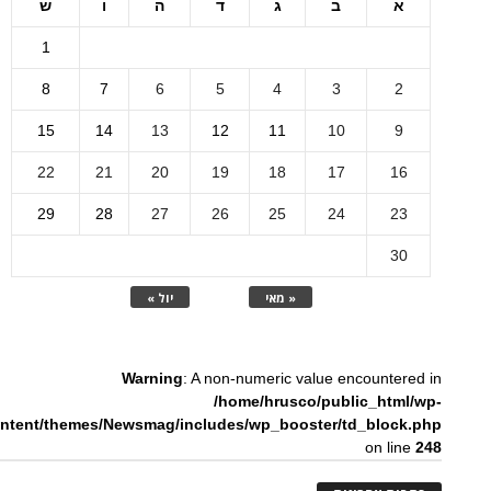
א
ב
ג
ד
ה
ו
ש
1
8
7
6
5
4
3
2
15
14
13
12
11
10
9
22
21
20
19
18
17
16
29
28
27
26
25
24
23
30
« מאי
יול »
Warning
: A non-numeric value encountered in
/home/hrusco/public_html/wp-
ntent/themes/Newsmag/includes/wp_booster/td_block.php
on line
248