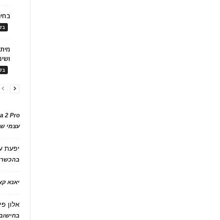
בחיר
בלו
ושימ
בלו
a 2 Pro
עצמי של
יפעת
ע
בהכשרת
יאנא ק
אלון פי
בחישוב 