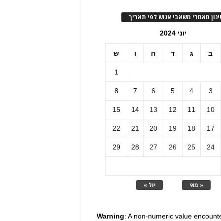
ינון מאמרי משאבי אנוש לפי תאריך
יוני 2024
ב
ג
ד
ה
ו
ש
1
8
7
6
5
4
3
15
14
13
12
11
10
22
21
20
19
18
17
29
28
27
26
25
24
« מאי
יול »
Warning
: A non-numeric value encount