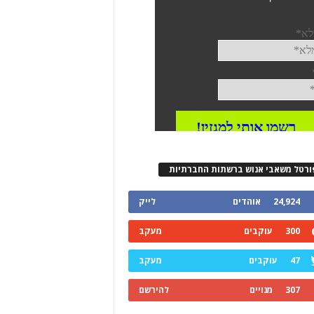
ורטל משאבי אנוש ברשתות החברתיות
24,924
אוהדים
לייק
300
עוקבים
מעקב
47
עוקבים
מעקב
307
מנויים
להירשם