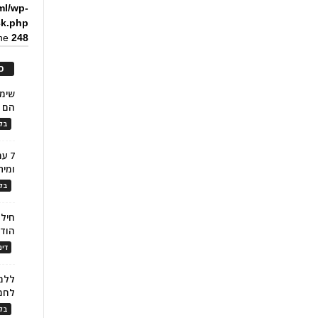
ml/wp-
ck.php
ine
248
כ
הם ל
בלו
7 ע
ומית
בלו
חילו
הוד
דינ
ללמו
לחמ
בלו