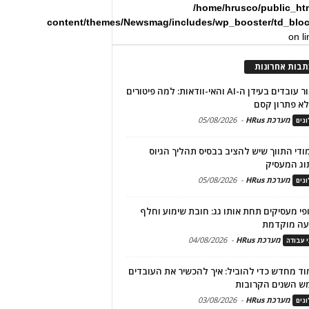
/home/hrusco/public_ht
content/themes/Newsmag/includes/wp_booster/td_blo
on l
תבות אחרונות
שימור עובדים בעידן ה-AI והאי-וודאות: למה פיטורים
א פתרון קסם
מערכת HRus
-
05/08/2026
גים
מודי התווך שיש להציב בבסיס תהליך הגיוס
וג המעסיק
מערכת HRus
-
05/08/2026
גים
פי מעסיקים תחת אותו גג: חובת שימוע וחלף
עה מוקדמת
מערכת HRus
-
04/08/2026
י עבודה
ד מחדש כדי להוביל: איך להכשיר את העובדים
ש השנים הקרובות
מערכת HRus
-
03/08/2026
גים