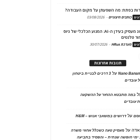
ות בפתח: מה השפעתן על מקום העבודה?
כותבים חיצוניים
-
03/08/2026
גים
מיתוג מעסיק בעידן ה-AI: המנוע הכלכלי של גיוס
ור טלנטים
מערכת HRus
-
30/07/2026
גים
תגובות אחרונות
על
Nano Banan
3 דרכים לבניית ביטחון
 עובדים
ל
במה מתבטא ההחזר על ההשקעה
 עובדים
על
אסם
דרושים במשאבי אנוש – H&M
אדה
על
מעסיק טעה כשכלל אחוזי משרה
ימי חופשה שנתית – והפסיד בתביעה