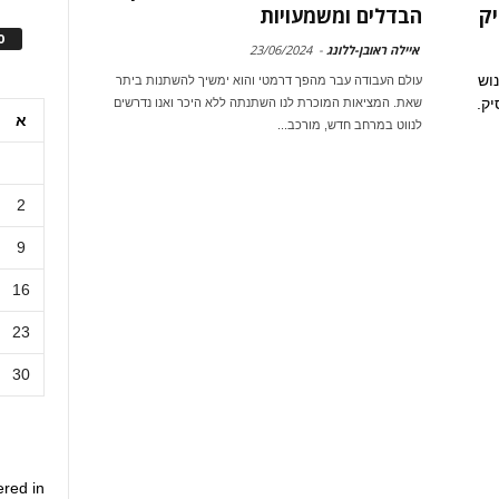
יק
הבדלים ומשמעויות
ס
איילה ראובן-ללונג
-
23/06/2024
וש
עולם העבודה עבר מהפך דרמטי והוא ימשיך להשתנות ביתר
יק.
שאת. המציאות המוכרת לנו השתנתה ללא היכר ואנו נדרשים
א
לנווט במרחב חדש, מורכב...
2
9
16
23
30
ered in