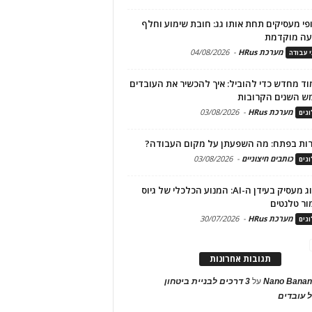
פי מעסיקים תחת אותו גג: חובת שימוע וחלף
עה מוקדמת
מערכת HRus
-
04/08/2026
י עבודה
ד מחדש כדי להוביל: איך להכשיר את העובדים
ש השנים הקרובות
מערכת HRus
-
03/08/2026
גים
ות בפתח: מה השפעתן על מקום העבודה?
כותבים חיצוניים
-
03/08/2026
גים
מיתוג מעסיק בעידן ה-AI: המנוע הכלכלי של גיוס
ור טלנטים
מערכת HRus
-
30/07/2026
גים
תגובות אחרונות
Nano Banan
על
3 דרכים לבניית ביטחון
 עובדים