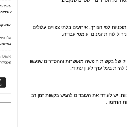
יפעת
על
עובדים
יאנא ק
כניות לפי הצורך. אירועים בלתי צפויים עלולים
יהול לוחות זמנים ועומסי עבודה.
אלון פיא
בחישוב 
David
ע
ויק של בקשות חופשה מאושרות וההסדרים שנעשו
העבודה 
 להיות בעל ערך לעיון עתידי.
מ
כ
וות. יש לעודד את העובדים להגיש בקשות זמן רב
ת התזמון.