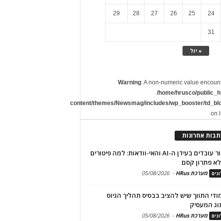
29
28
27
26
25
24
31
« יול
Warning
: A non-numeric value encoun
/home/hrusco/public_h
content/themes/Newsmag/includes/wp_booster/td_bl
on 
תבות אחרונות
שימור עובדים בעידן ה-AI והאי-וודאות: למה פיטורים
א פתרון קסם
מערכת HRus
-
05/08/2026
גים
מודי התווך שיש להציב בבסיס תהליך הגיוס
וג המעסיק
מערכת HRus
-
05/08/2026
גים