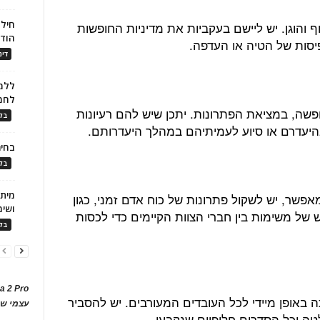
חילו
והוגן. יש ליישם בעקביות את מדיניות החופשות
הוד
פיסות של הטיה או העדפה.
דינ
ללמו
לחמ
שה, במציאת הפתרונות. יתכן שיש להם רעיונות
בלו
בהיעדרם או סיוע לעמיתיהם במהלך היעדרותם.
בחיר
בלו
שר, יש לשקול פתרונות של כוח אדם זמני, כגון
ושימ
של משימות בין חברי הצוות הקיימים כדי לכסות
בלו
a 2 Pro
אופן מיידי לכל העובדים המעורבים. יש להסביר
עצמי של
ה וכל הסדרים חלופיים שנקבעו.