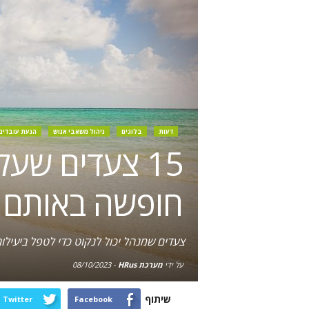
דעות
בלוגים
ניהול משאבי אנוש
הנעת עובדים
15 צעדים שע
חופשה באותם 
צעדים שמנהל יכול לנקוט כדי לטפל ביעיל
על ידי
מערכת HRus
-
08/10/2023
שיתוף
Twitter
Facebook