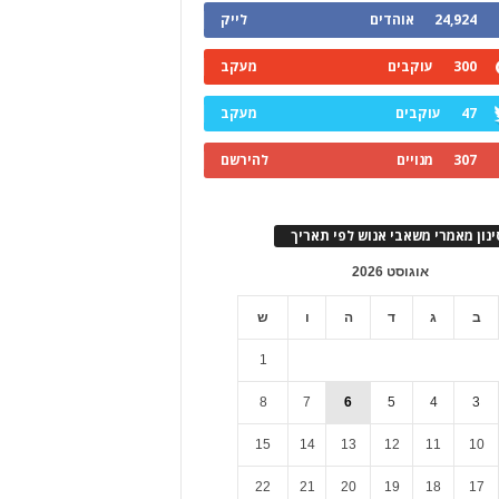
24,924
אוהדים
לייק
300
עוקבים
מעקב
47
עוקבים
מעקב
307
מנויים
להירשם
ינון מאמרי משאבי אנוש לפי תאריך
אוגוסט 2026
ב
ג
ד
ה
ו
ש
1
8
7
6
5
4
3
15
14
13
12
11
10
22
21
20
19
18
17