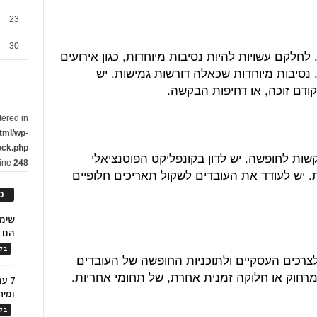
23
30
לחלקם עשויות להיות נסיבות מיוחדות, כגון אירועים
נסיבות מיוחדות שכאלה דורשות גמישות. יש
ודם זוכה, או דחיפות הבקשה.
tered in
tml/wp-
ock.php
שות לחופשה. יש לדון בקונפליקט הפוטנציאלי
line
248
 יש לעודד את העובדים לשקול תאריכים חלופיים
כ
הם ל
בלו
צרכים העסקיים ולתוכניות החופשה של העובדים
 מרחוק או חלוקה זמנית אחרת, של תחומי אחריות.
7 ע
ומית
בלו