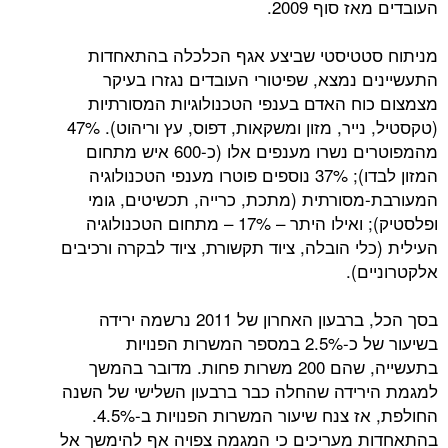
סוף 2009.
טטיסטי שביצע אגף הכלכלה בהתאחדות
 נמצא, שפיטורי העובדים נגזרו בעיקר
ח האדם בענפי הטכנולוגיות המסורתיות
(טקסטיל, נייר, מזון ומשקאות, דפוס, עץ וריהוט). 47%
מהמפוטרים נשרו מענפים אלו (כ-600 איש מתחום
המזון לבדו); 37% נוספים פוטרו מענפי הטכנולוגיה
סורתית (מתכת, כרייה, תכשיטים, גומי
ופלסטיק); ואילו היתר – 17% – מתחום הטכנולוגיה
י הובלה, ציוד תקשורת, ציוד לבקרה ורכיבים
).
בסך הכל, ברבעון האחרון של 2011 נרשמה ירידה
בשיעור של כ-2.5% במספר המשרות הפנויות
בתעשייה, שהם 200 משרות פחות. מדובר בהמשך
ידה שהחלה כבר ברבעון השלישי של השנה
החולפת, אז צנח שיעור המשרות הפנויות ב-4.5%.
מעריכים כי המגמה צפויה אף להימשך אל