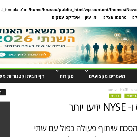
post_template' in
/home/hrusco/public_html/wp-content/themes/News
נו
פרסמו אצלנו
ימי עיון
אינדקס עסקים
מאמרים מקצועיים
סקירות
דף הבית וקטגוריות מש
 יזיעו יותר
ה
בי אנוש
ספורט
יותר
סכם שיתוף פעולה כפול עם שתי