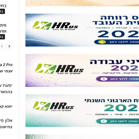
בחיר
בלו
ושימ
בלו
a 2 Pro
עצמי של
יפעת
ע
בהכשרת
יאנא ק
אלון פי
בחישוב 