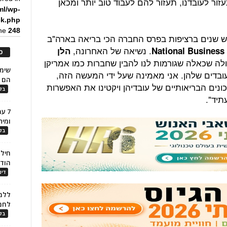
ור לעובדנו, תעזור להם לעבוד טוב יותר ומכאן
ml/wp-
ck.php
ine
248
 שנים ברציפות בפרס החברה הכי בריאה בארה"ב
. נשיאה של האחרונה,
National Business
הלן
כ
ולה שכאלה שגורמות לנו להבין שחברות כמו אמריקן
בדים שלהן. אני מאמינה שעל ידי המעשה הזה,
הם ל
ונים הבריאותיים של עובדיהן ויקטינו את האפשרות
בלו
תיד".
7 ע
ומית
בלו
חילו
הוד
דינ
ללמו
לחמ
בלו