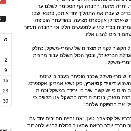
ד. יתרה מזאת, החברה אף הסכימה לשלם עד
העובדים שיעברו את התהליך יחד איתם, בתנאי שבני
אי ש-אמריקן אקספרס מציעה. בהודעתה הוסיפה
ס
מרבית בכדי להגיע למפגשים הללו וכי החברה תעזור
ם רוצים להגיע אליו.
א
ל הקשור לקניית מוצרים של שומרי-משקל, כחלק
דלת הבריאות", ובסך הכול תשלם עבור מחצית
2
מרי-משקל.
9
 שומרי-משקל שכבר הוכיחה בעבר כי שיטת
16
 השבוע
, סגן נשיא אמריקן אקספרס.
דיוויד קסיארץ
היום כי יש קשר ישיר בין ירידה במשקל וכמות
23
תרה מזאת, בזכות הירידה במשקל אנו מקווים כי
30
דילו את התפוקה שלהם".
בריו של קסיארץ וטען: "אנו נהייה מחויבים יחד עם
ור חברה יותר בריאה שתעזור לכולם להגיע למטרות
ered in