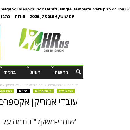
mag/includes/wp_booster/td_single_template_vars.php
on line
67
יום שישי, אוגוסט 7, 2026
אודות
כתבו ל
חדשות
דעות
ברנז'ה
דף הבית
שכר עובדים
ביטוח בריאות
עובדי אמריקן אקספרס ו- NYSE
שכר עובדים
ביטוח בריאות
בריאות
ניהול משא
עובדי אמריקן אקספרס ו- NYSE יזיעו 
"שומרי-משקל" חתמה על ה