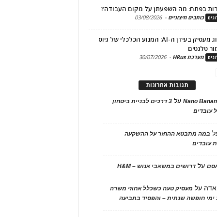
ות בפתח: מה השפעתן על מקום העבודה?
כותבים חיצוניים
-
03/08/2026
גים
מיתוג מעסיק בעידן ה-AI: המנוע הכלכלי של גיוס
ור טלנטים
מערכת HRus
-
30/07/2026
גים
תגובות אחרונות
על
Nano Banan
3 דרכים לבניית ביטחון
 עובדים
ל
במה מתבטא ההחזר על ההשקעה
 עובדים
על
אסם
דרושים במשאבי אנוש – H&M
אדה
על
מעסיק טעה כשכלל אחוזי משרה
ימי חופשה שנתית – והפסיד בתביעה