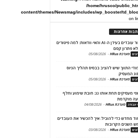
/home/hrusco/public_ht
content/themes/Newsmag/includes/wp_booster/td_blo
on l
תבות אחרונות
שימור עובדים בעידן ה-AI והאי-וודאות: למה פיטורים
א פתרון קסם
מערכת HRus
-
05/08/2026
גים
מודי התווך שיש להציב בבסיס תהליך הגיוס
וג המעסיק
מערכת HRus
-
05/08/2026
גים
פי מעסיקים תחת אותו גג: חובת שימוע וחלף
עה מוקדמת
מערכת HRus
-
04/08/2026
י עבודה
ד מחדש כדי להוביל: איך להכשיר את העובדים
ש השנים הקרובות
מערכת HRus
-
03/08/2026
גים