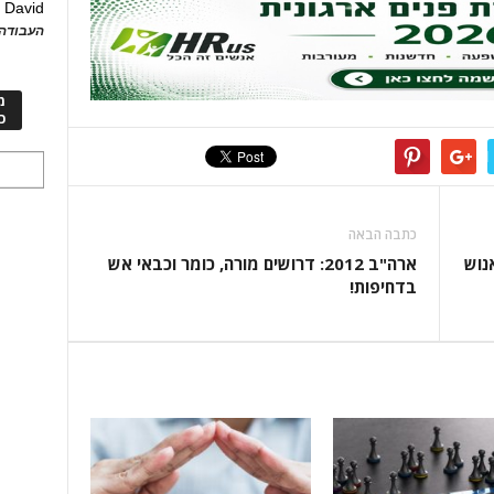
David
ע
העבודה 
מ
כ
כתבה הבאה
 אנוש
ארה"ב 2012: דרושים מורה, כומר וכבאי אש
בדחיפות!