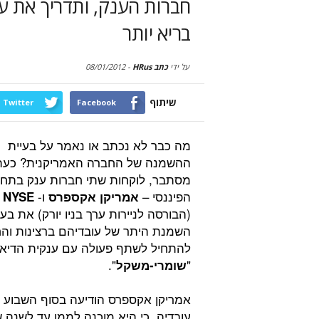
חברות הענק, ותדריך את עו
בריא יותר
על ידי
כתב HRus
-
08/01/2012
שיתוף
Twitter
Facebook
מה כבר לא נכתב או נאמר על בעיית
ההשמנה של החברה האמריקנית? כעת
מסתבר, לוקחות שתי חברות ענק בתחו
הפיננסי –
ו-
אמריקן אקספרס
NYSE
(הבורסה לניירות ערך בניו יורק) את בעי
השמנת היתר של עובדיהם ברצינות והח
להתחיל לשתף פעולה עם ענקית הדיאט
".
"
שומרי-משקל
אמריקן אקספרס הודיעה בסוף השבוע 
עובדיה, כי היא מוכנה לממן עד לשנה