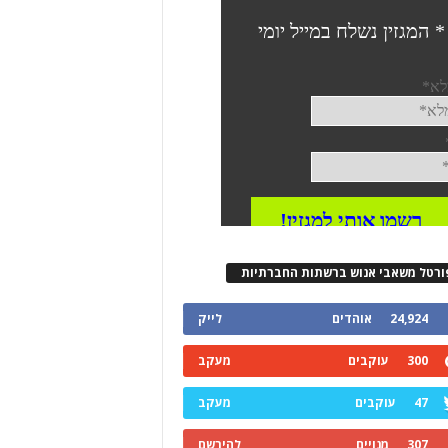
ורטל משאבי אנוש ברשתות החברתיות
24,924
אוהדים
לייק
300
עוקבים
מעקב
47
עוקבים
מעקב
307
מנויים
להירשם