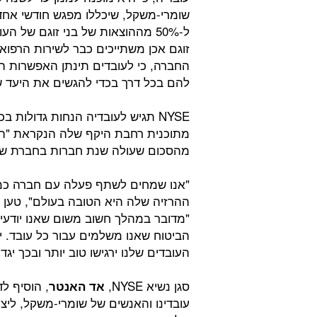
שומרי-משקל, שיכללו מפגש חודשי אח
ל-50% מההוצאות של בני זוגם של 
זוגם אכן משתייכים כבר לשירות הרפו
החברה, כי לעובדים תינתן האפשרות ה
להם בכל דרך בכדי להגשים את היעד שה
NYSE
תגיש לעובדיה הנחות גדולות בכ
מתוכנית רחבת היקף שלה הנקראת "הג
מהסכום שעולה שנת חברות בחברת שו
"אנו שמחים לשתף פעלה עם חברה כמו
ההרזיה שלה היא הטובה בעולם", טען
"מדובר במהלך חשוב משום שאנו יודעים 
הביטוח שאנו משלמים עבור כל עובד. י
העובדים שלנו ירגישו טוב יותר ובכך יג
סגן נשיא NYSE,
, הוסיף לד
אד האנטר
עובדינו והאנשים של שומרי-משקל, ליצ