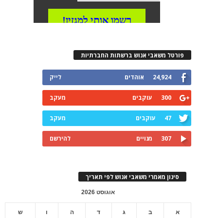
פורטל משאבי אנוש ברשתות החברתיות
24,924
אוהדים
לייק
300
עוקבים
מעקב
47
עוקבים
מעקב
307
מנויים
להירשם
סינון מאמרי משאבי אנוש לפי תאריך
אוגוסט 2026
א
ב
ג
ד
ה
ו
ש