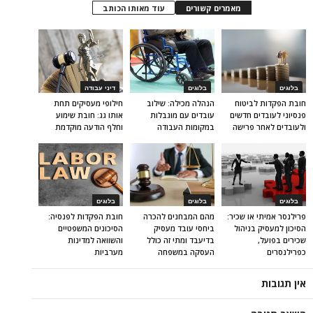
מאמרים קשורים
עוד מאותו הכותב
בלוגים
בלוגים
דיני עבודה
חובת הפקדות לביטוח
הנהלה מכילה: שילוב
חילופי מעסיקים תחת
פנסיוני לעובדים חדשים
עובדים עם מוגבלות
אותו גג: חובת שימוע
ולעובדים לאחר פרישה
במקומות העבודה
וחלף הודעה מוקדמת
בלוגים
בלוגים
בלוגים
פרילנסר אמיתי או שכיר:
מהם המבחנים להכרה
חובת הפקדות לפנסיה:
הסיכון למעסיק בניהול
ביחסי עובד מעסיק
הסיכונים המשפטיים
שכירים בפועל,
בדיעבד ומתי זה כולל
והשוואה למדינות
כפרילנסרים
העסקה במשפחה
מערביות
אין תגובות