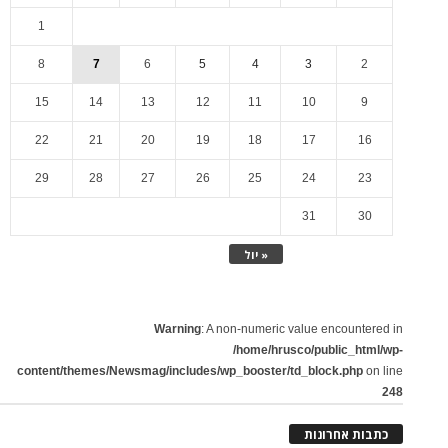
1
8
7
6
5
4
3
2
15
14
13
12
11
10
9
22
21
20
19
18
17
16
29
28
27
26
25
24
23
31
30
« יול
Warning
: A non-numeric value encountered in
/home/hrusco/public_html/wp-
content/themes/Newsmag/includes/wp_booster/td_block.php
on line
248
כתבות אחרונות