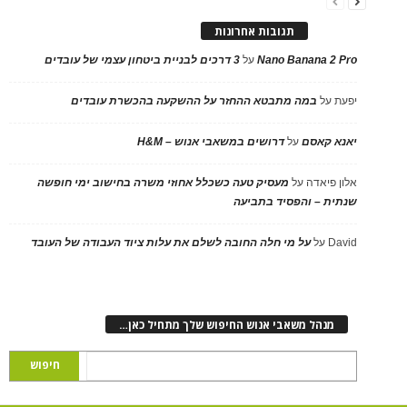
תגובות אחרונות
Nano Banana 2 Pro
על
3 דרכים לבניית ביטחון עצמי של עובדים
יפעת
על
במה מתבטא ההחזר על ההשקעה בהכשרת עובדים
יאנא קאסם
על
דרושים במשאבי אנוש – H&M
אלון פיאדה
על
מעסיק טעה כשכלל אחוזי משרה בחישוב ימי חופשה
שנתית – והפסיד בתביעה
David
על
על מי חלה החובה לשלם את עלות ציוד העבודה של העובד
מנהל משאבי אנוש החיפוש שלך מתחיל כאן…