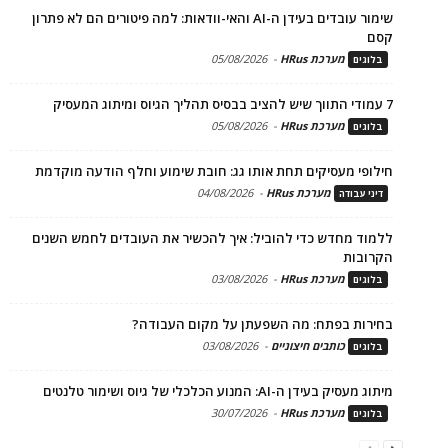
שימור עובדים בעידן ה-AI והאי-וודאות: למה פיטורים הם לא פתרון
קסם
מערכת HRus
-
05/08/2026
בלוגים
7 עמודי התווך שיש להציב בבסיס תהליך הגיוס ומיתוג המעסיק
מערכת HRus
-
05/08/2026
בלוגים
חילופי מעסיקים תחת אותו גג: חובת שימוע וחלף הודעה מוקדמת
מערכת HRus
-
04/08/2026
דיני עבודה
ללמוד מחדש כדי להוביל: איך להכשיר את העובדים לחמש השנים
הקרובות
מערכת HRus
-
03/08/2026
בלוגים
בחירות בפתח: מה השפעתן על מקום העבודה?
כותבים חיצוניים
-
03/08/2026
בלוגים
מיתוג מעסיק בעידן ה-AI: המנוע הכלכלי של גיוס ושימור טלנטים
מערכת HRus
-
30/07/2026
בלוגים